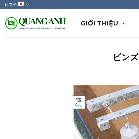
Skip
日本語
to
content
GIỚI THIỆU
ビンズ
13
4月