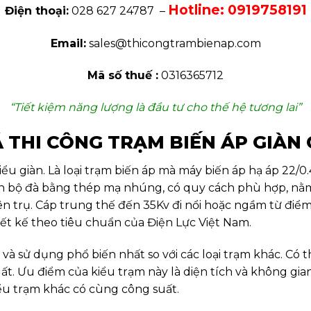
Hotline: 0919758191
Điện thoại:
028 627 24787 –
Email:
sales@thicongtrambienap.com
Mã số thuế :
0316365712
“Tiết kiệm năng lượng là đầu tư cho thế hệ tương lai”
 THI CÔNG TRẠM BIẾN ÁP GIÀN
kiểu giàn. Là loại trạm biến áp mà máy biến áp hạ áp 22/
ên bộ đà bằng thép mạ nhúng, có quy cách phù hợp, nằm g
rên trụ. Cáp trung thế đến 35Kv đi nổi hoặc ngầm từ điể
hiết kế theo tiêu chuẩn của Điện Lực Việt Nam.
 và sử dụng phổ biến nhất so với các loại trạm khác. Có 
. Ưu điểm của kiểu trạm này là diện tích và không gian 
iểu trạm khác có cùng công suất.