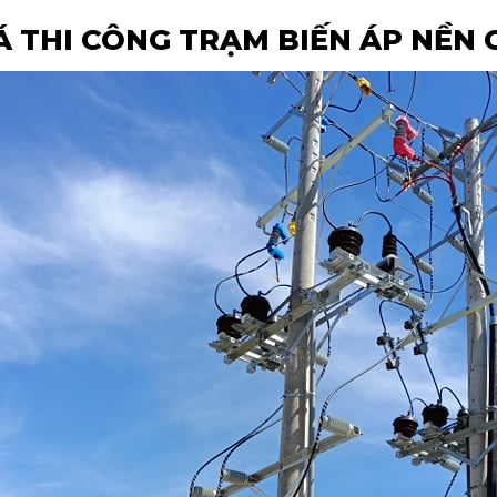
Á THI CÔNG TRẠM BIẾN ÁP NỀN 