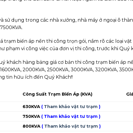
và sử dụng trong các nhà xưởng, nhà máy ở ngoại ô thành
n 7500KVA.
rạm biến áp nền thi công trọn gói, nắm rõ các loại vật 
 phạm vi công việc của đơn vị thi công, trước khi Quý k
uý khách hàng bảng giá cơ bản thi công trạm biến áp nền
, 1600KVA, 2000KVA, 2500KVA, 3000KVA, 3200KVA, 3500
ng tin hữu ích đến Quý Khách!!
–
Công Suất Trạm Biến Áp (KVA)
Giá
630KVA
(
Tham khảo vật tư trạm
)
H
750KVA
(
Tham khảo vật tư trạm
)
H
800KVA
(
Tham khảo vật tư trạm
)
H