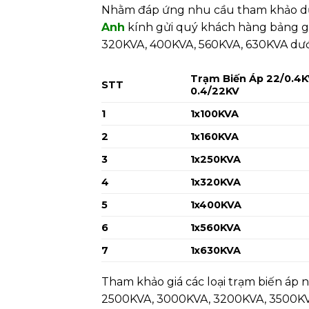
Nhằm đáp ứng nhu cầu tham khảo dự t
Anh
kính gửi quý khách hàng bảng giá
320KVA, 400KVA, 560KVA, 630KVA dưới
Trạm Biến Áp 22/0.4K
STT
0.4/22KV
1
1x100KVA
2
1x160KVA
3
1x250KVA
4
1x320KVA
5
1x400KVA
6
1x560KVA
7
1x630KVA
Tham khảo giá các loại trạm biến áp
2500KVA, 3000KVA, 3200KVA, 3500K