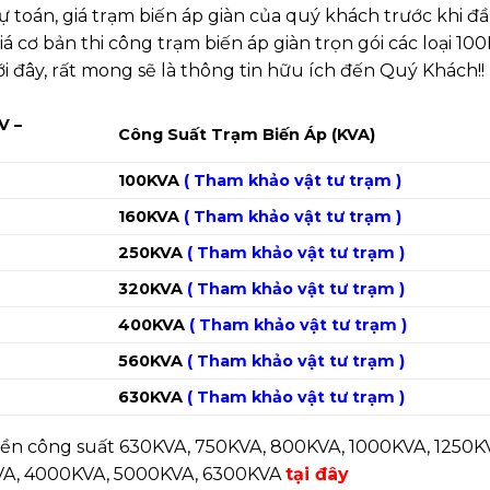
oán, giá trạm biến áp giàn của quý khách trước khi đầu
 cơ bản thi công trạm biến áp giàn trọn gói các loại 10
 đây, r
ất mong sẽ là thông tin hữu ích đến Quý Khách!!
V –
Công Suất Trạm Biến Áp (KVA)
100KVA
( Tham khảo vật tư trạm )
160KVA
(
Tham khảo vật tư trạm
)
250KVA
(
Tham khảo vật tư trạm
)
320KVA
(
Tham khảo vật tư trạm
)
400KVA
(
Tham khảo vật tư trạm
)
560KVA
(
Tham khảo vật tư trạm
)
630KVA
(
Tham khảo vật tư trạm
)
 nền công suất 630KVA, 750KVA, 800KVA, 1000KVA, 1250K
VA, 4000KVA, 5000KVA, 6300KVA
tại đây