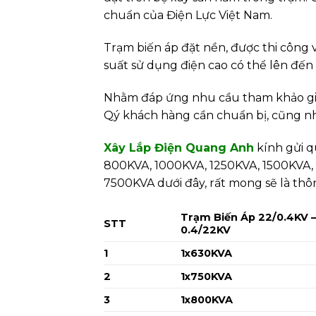
chuẩn của Điện Lực Việt Nam.
Trạm biến áp đặt nền, được thi công 
suất sử dụng điện cao có thể lên đế
Nhằm đáp ứng nhu cầu tham khảo giá t
Qý khách hàng cần chuẩn bị, cũng như
Xây Lắp Điện Quang Anh
kính gửi q
800KVA, 1000KVA, 1250KVA, 1500KVA
7500KVA dưới đây, r
ất mong sẽ là thô
Trạm Biến Áp 22/0.4KV 
STT
0.4/22KV
1
1x630KVA
2
1x750KVA
3
1x800KVA