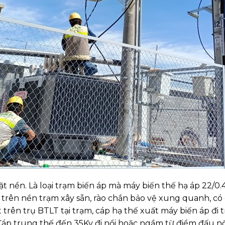
ặt nền. Là loại trạm biến áp mà máy biến thế hạ áp 22/0
t trên nền trạm xây sẵn, rào chắn bảo vệ xung quanh, có
t trên trụ BTLT tại trạm, cáp hạ thế xuất máy biến áp đ
Cáp trung thế đến 35Kv đi nổi hoặc ngầm từ điểm đấu nố