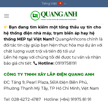
Skip
Tiếng Việt
to
content
Bạn đang tìm kiếm một tổng thầu uy tín cho
hệ thống điện nhà máy, trạm biến áp hay hệ
thống MEP tại Việt Nam?
QuangAnhcons chính là
đối tác tin cậy giúp bạn hiện thực hóa mọi dự án với
chất lượng vượt trội và tiến độ tối ưu!
Liên hệ ngay với chúng tôi để được tư vấn và nhận
báo giá chi tiết:
Hotline:
0919758191
CÔNG TY TNHH XÂY LẮP ĐIỆN QUANG ANH
ĐC: Tầng 9, Pearl Plaza, 561A Điện Biên Phủ,
Phường Thạnh Mỹ Tây, TP Hồ Chí Minh, Việt Nam
Tel: 028-6272-4787 Hotline: (+84) 91975 81 91