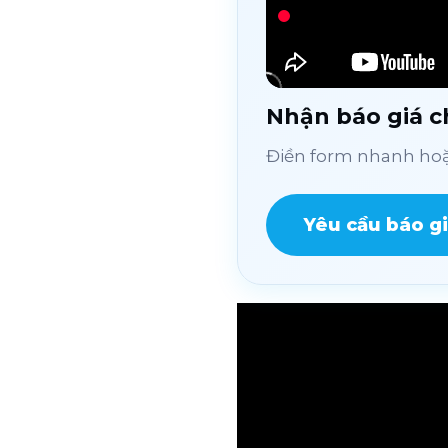
Nhận báo giá ch
Điền form nhanh hoặc
Yêu cầu báo g