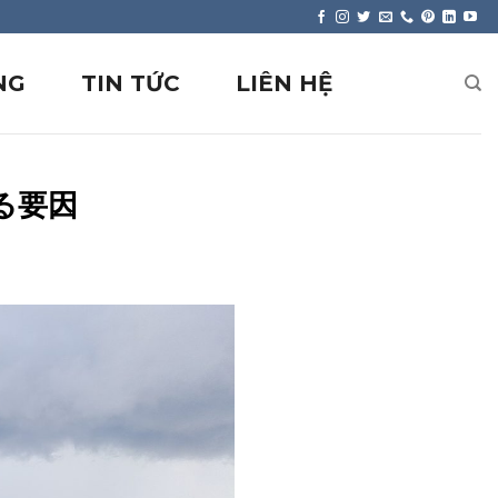
NG
TIN TỨC
LIÊN HỆ
る要因