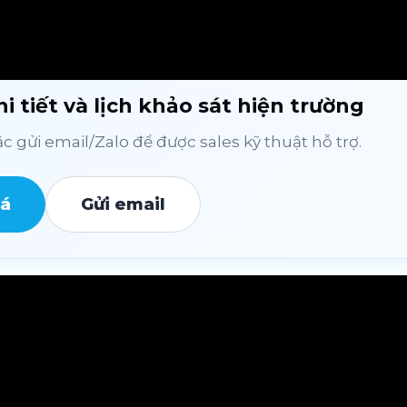
i tiết và lịch khảo sát hiện trường
 gửi email/Zalo để được sales kỹ thuật hỗ trợ.
iá
Gửi email