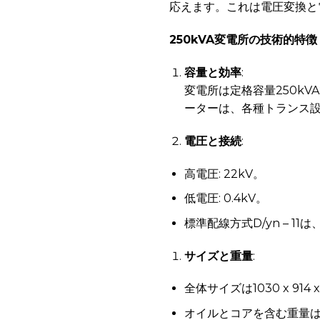
応えます。これは電圧変換と
250kVA変電所の技術的特徴
容量と効率
:
変電所は定格容量250kV
ーターは、各種トランス
電圧と接続
:
高電圧: 22kV。
低電圧: 0.4kV。
標準配線方式D/yn – 
サイズと重量
:
全体サイズは1030 x 914 x
オイルとコアを含む重量は最