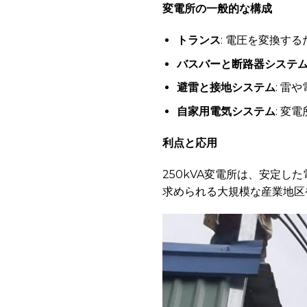
変電所の一般的な構成
トランス
: 電圧を変換す
バスバーと断路器システ
避雷と接地システム
: 雷
自家用電気システム
: 変
利点と応用
250kVA変電所は、安定
求められる大規模な産業地区