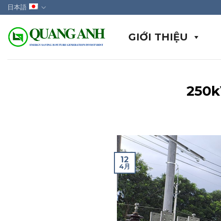
Skip
日本語
to
content
GIỚI THIỆU
25
12
4月