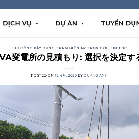
DỊCH VỤ
DỰ ÁN
TUYỂN DỤ
THI CÔNG XÂY DỰNG TRẠM BIẾN ÁP TRỌN GÓI
,
TIN TỨC
0kVA変電所の見積もり: 選択を決定す
POSTED ON
12 4月, 2025
BY
QUANG ANH