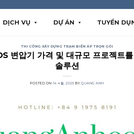
DỊCH VỤ
DỰ ÁN
TUYỂN DỤ
THI CÔNG XÂY DỰNG TRẠM BIẾN ÁP TRỌN GÓI
KIOS 변압기 가격 및 대규모 프로젝트
솔루션
POSTED ON
14 4월, 2025
BY
QUANG ANH