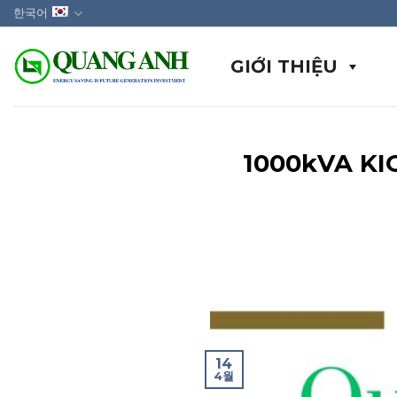
Skip
한국어
to
content
GIỚI THIỆU
1000kVA 
14
4월