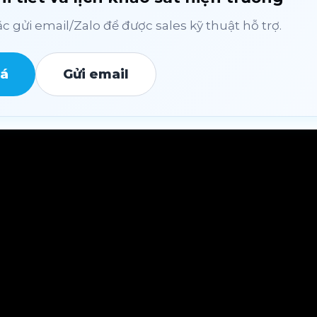
 gửi email/Zalo để được sales kỹ thuật hỗ trợ.
iá
Gửi email