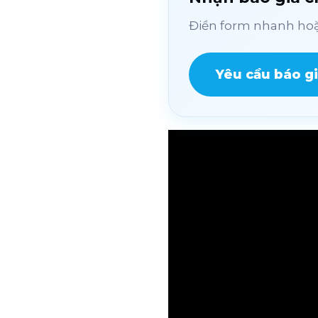
Điền form nhanh hoặc
Yêu cầu báo g