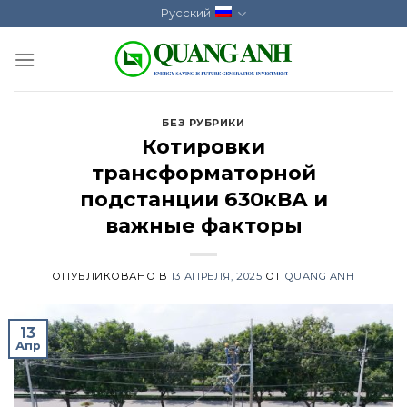
Skip
Русский
to
content
БЕЗ РУБРИКИ
Котировки
трансформаторной
подстанции 630кВА и
важные факторы
ОПУБЛИКОВАНО В
13 АПРЕЛЯ, 2025
ОТ
QUANG ANH
13
Апр