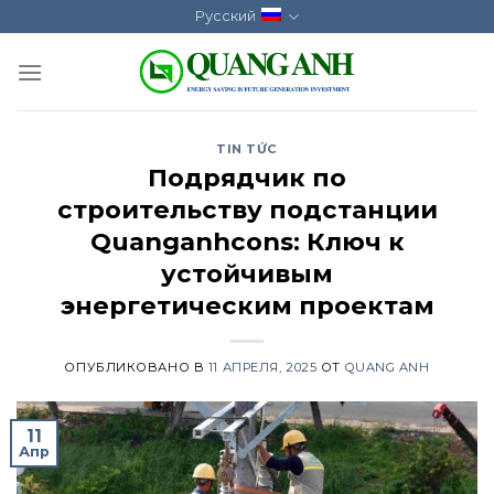
Skip
Русский
to
content
TIN TỨC
Подрядчик по
строительству подстанции
Quanganhcons: Ключ к
устойчивым
энергетическим проектам
ОПУБЛИКОВАНО В
11 АПРЕЛЯ, 2025
ОТ
QUANG ANH
11
Апр