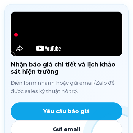
Nhận báo giá chi tiết và lịch khảo
sát hiện trường
Điền form nhanh hoặc gửi email/Zalo để
được sales kỹ thuật hỗ trợ.
Yêu cầu báo giá
Gửi email