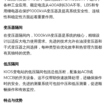
各种工业应用。额定电流从400A到630A不等。LBS和专
用继电器在保护1000kVA变压器及提高系统安全性、连续
性和稳定性方面起着重要作用。
变压器隔间
在变压器隔间内，1000kVA变压器是系统的核心，精细设
计以适应大电力使用需求。先进的技术允许在油浸变压器和
干式变压器之间选择，每种类型在优化效率和热管理方面都
有其独特的优势。
低压隔间
KIOS变电站的低压隔间包括总低压柜，配备如ACB或
MCCB的开关设备。这不仅帮助快速故障处理，还确保操作
时的安全。先进的测量系统可包括中压和低压测量，促进顺
畅操作和有效监控。
特点与优势