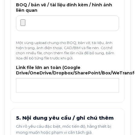
BOQ / bản vẽ / tài liệu đính kèm / hình ảnh
liên quan
Một vùng upload chung cho BOQ, bản vẽ, tài liệu, ảnh
hiện trạng, ảnh điện thoại, CAD/BIM và file nén. Có thể
chọn nhiều file, chọn thêm file lần nữa để bổ sung, bấm
Xóa để bỏ từng file trước khi gửi.
Link file lớn an toàn (Google
Drive/OneDrive/Dropbox/SharePoint/Box/WeTransf
5. Nội dung yêu cầu / ghi chú thêm
Ghi rõ yêu cầu đặc biệt, mốc tiến độ, hãng thiết bị
mong muốn hoặc phạm vi cần tách giá.