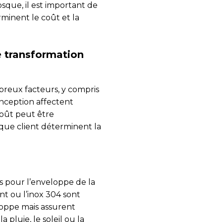
osque, il est important de
rminent le coût et la
e transformation
breux facteurs, y compris
conception affectent
oût peut être
aque client déterminent la
s pour l’enveloppe de la
t ou l’inox 304 sont
loppe mais assurent
pluie, le soleil ou la