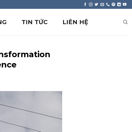
NG
TIN TỨC
LIÊN HỆ
ansformation
ence