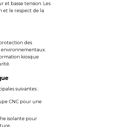
r et basse tension. Les
n et le respect de la
 protection des
ts environnementaux.
sformation kiosque
rité.
que
ipales suivantes :
coupe CNC pour une
he isolante pour
ture.