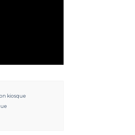
ion kiosque
que