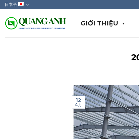
Skip
日本語
to
content
GIỚI THIỆU
2
12
4月