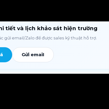
i tiết và lịch khảo sát hiện trường
 gửi email/Zalo để được sales kỹ thuật hỗ trợ.
iá
Gửi email