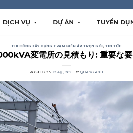
DỊCH VỤ
DỰ ÁN
TUYỂN DỤ
THI CÔNG XÂY DỰNG TRẠM BIẾN ÁP TRỌN GÓI
,
TIN TỨC
000kVA変電所の見積もり: 重要な
POSTED ON
12 4月, 2025
BY
QUANG ANH