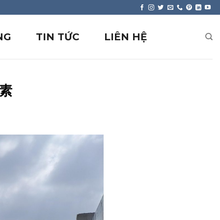
NG
TIN TỨC
LIÊN HỆ
要素