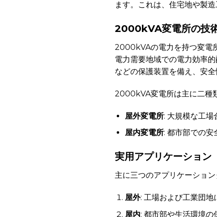
ます。これは、住宅地や製造
2000kVA変電所の技
2000kVAの電力を持つ変
電力需要地域での電力効率的
などの保護装置を備え、安全
2000kVA変電所は主に二
屋外変電所
: 大規模な工
屋内変電所
: 都市部での
実用アプリケーション
主に三つのアプリケーションタ
屋外
: 工場および工業団
屋内
: 都市部や生活環境