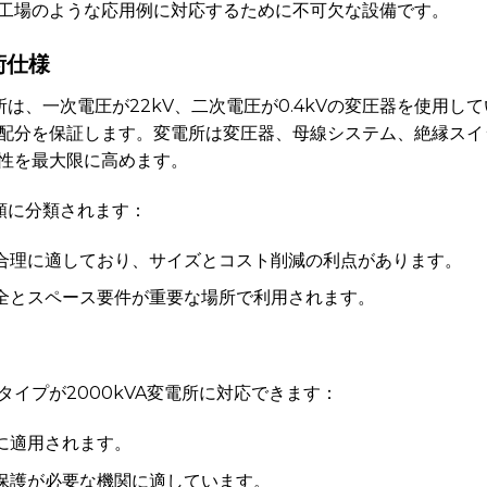
工場のような応用例に対応するために不可欠な設備です。
術仕様
電所は、一次電圧が22kV、二次電圧が0.4kVの変圧器を使用
配分を保証します。変電所は変圧器、母線システム、絶縁スイ
性を最大限に高めます。
種類に分類されます：
場合理に適しており、サイズとコスト削減の利点があります。
安全とスペース要件が重要な場所で利用されます。
イプが2000kVA変電所に対応できます：
地に適用されます。
の保護が必要な機関に適しています。