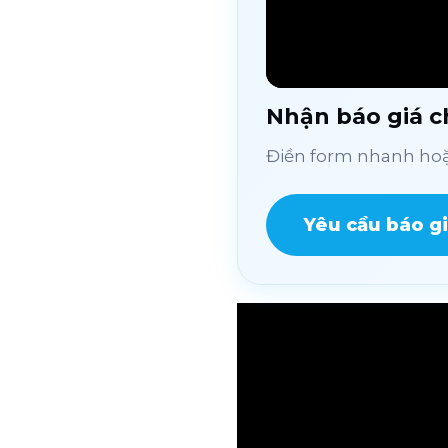
Nhận báo giá ch
Điền form nhanh hoặc
Yêu cầu báo g