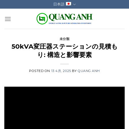
Skip
日本語
to
content
未分類
50kVA変圧器ステーションの見積も
り: 構造と影響要素
POSTED ON
13 4月, 2025
BY
QUANG ANH