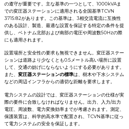
の遵守が重要です。主な基準の一つとして、1000kVAま
での変圧器ステーションに適用される全国基準TCVN
3715:82があります。この基準は、3相交流電流に互換性
のある設計、製造、最適な設置を保証する特定の条件を提
供し、ベトナム北部および南部の電圧や周波数50Hzの際
にも適用されます。
設置場所と安全性の要求も無視できません。変圧器ステー
ションは道路より少なくとも0.5メートル高い場所に設置
して、交通の妨げにならないようにする必要があります。
また、
変圧器ステーションの標準
は、樹木や下水システム
などの周辺インフラからの適切な距離を要求します。
電力システムの設計では、変圧器ステーションの仕様が実
際の要件に合致しなければなりません。出力、入力/出力
電圧、周波数、電力変換効率までが考慮されます。測定、
保護装置は、科学的高水準で配置され、TCVN基準に従っ
て電力システムの安全を保証します。