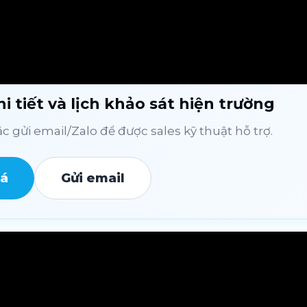
i tiết và lịch khảo sát hiện trường
 gửi email/Zalo để được sales kỹ thuật hỗ trợ.
iá
Gửi email