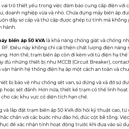
vai trò thiết yếu trong việc đảm bảo cung cấp điện với 
ư, doanh nghiệp vừa và nhỏ. Chứa đựng máy biến áp được
uộn dây sơ cấp và thứ cấp được ghép từ tính mà không p
n hành.
áy biến áp 50 kVA
là khả năng chống giật và chống nhi
ng RF. Điều này không chỉ cải thiện chất lượng điện năng
ng. Hơn thế, trạm biến áp còn đi kèm với tủ điện hạ thế v
y đủ những thiết bị như MCCB (Circuit Breaker), contact
à vận hành hệ thống điện hạ áp một cách an toàn và chu
iết bị bảo vệ như chống sét van, sứ đứng và xà đỡ sứ đư
 hoặc sét đánh. Hơn nữa, thiết kế trạm có thể linh hoạt 
cho các khu vực có diện tích hạn chế.
g và lắp đặt trạm biến áp 50 kVA đòi hỏi kỹ thuật cao, từ c
c chắn với các bước như đào hố, đúc cột bê tông. Việc
thực để xác nhận tính hoạt động trước khi đưa vào sử dụ