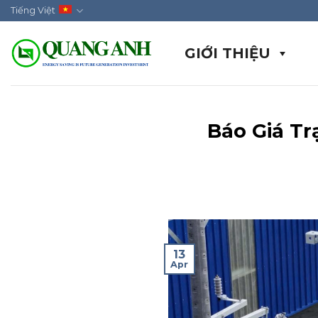
Skip
Tiếng Việt
to
content
GIỚI THIỆU
Báo Giá Tr
13
Apr