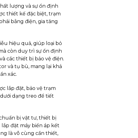
chất lượng và sự ổn định
 thiết kế đặc biệt, trạm
hải bằng điện, gia tăng
ễu hiệu quả, giúp loại bỏ
 mà còn duy trì sự ổn định
à các thiết bị bảo vệ điện.
or và tụ bù, mang lại khả
ẩn xác.
ợc lắp đặt, bảo vệ trạm
dưới dạng treo để tiết
huẩn bị vật tư, thiết bị
 lắp đặt máy biến áp kết
ng là vô cùng cần thiết,