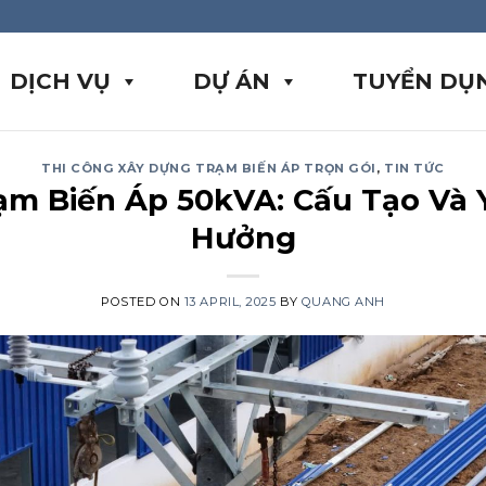
DỊCH VỤ
DỰ ÁN
TUYỂN DỤ
THI CÔNG XÂY DỰNG TRẠM BIẾN ÁP TRỌN GÓI
,
TIN TỨC
ạm Biến Áp 50kVA: Cấu Tạo Và
Hưởng
POSTED ON
13 APRIL, 2025
BY
QUANG ANH