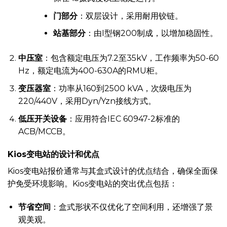
门部分
：双层设计，采用耐用铰链。
站基部分
：由I型钢200制成，以增加稳固性。
中压室
：包含额定电压为7.2至35kV，工作频率为50-60
Hz，额定电流为400-630A的RMU柜。
变压器室
：功率从160到2500 kVA，次级电压为
220/440V，采用Dyn/Yzn接线方式。
低压开关设备
：应用符合IEC 60947-2标准的
ACB/MCCB。
Kios变电站的设计和优点
Kios变电站报价通常与其盒式设计的优点结合，确保全面保
护免受环境影响。Kios变电站的突出优点包括：
节省空间
：盒式形状不仅优化了空间利用，还增强了景
观美观。