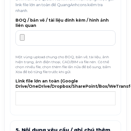
link file lớn an toàn để QuangAnhcons kiểm tra
nhanh.
BOQ / bản vẽ / tài liệu đính kèm / hình ảnh
liên quan
Một vùng upload chung cho BOQ, bản vẽ, tài liệu, ảnh
hiện trạng, ảnh điện thoại, CAD/BIM và file nén. Có thể
chọn nhiều file, chọn thêm file lần nữa để bổ sung, bấm
Xóa để bỏ từng file trước khi gửi.
Link file lớn an toàn (Google
Drive/OneDrive/Dropbox/SharePoint/Box/WeTransf
5. Nội dung yêu cầu / ghi chú thêm