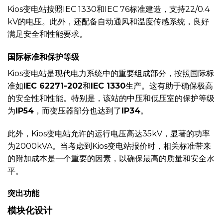
Kios变电站按照IEC 1330和IEC 76标准建造，支持22/0.4
kV的电压。此外，还配备自动通风和温度传感系统，良好
满足安全和性能要求。
国际标准和保护等级
Kios变电站是现代电力系统中的重要组成部分，按照国际标
准如
IEC 62271-202
和
IEC 1330
生产。这有助于确保极高
的安全性和性能。特别是，该站的中压和低压室的保护等级
为
IP54
，而变压器部分也达到了
IP34
。
此外，Kios变电站允许的运行电压高达35kV，显著的功率
为2000kVA。当考虑到Kios变电站报价时，相关标准带来
的附加成本是一个重要的因素，以确保最高的质量和安全水
平。
突出功能
模块化设计