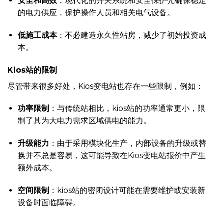
安全和高效
：现代化的开关系统和安全保护壳确保稳定
的电力供应，保护操作人员和相关电气设备。
低施工成本
：不必建造永久性站房，减少了初始投资成
本。
Kios站的限制
尽管带来很多好处，Kios变电站也存在一些限制，例如：
功率限制
：与传统站相比，kios站的功率通常更小，限
制了其为大电力需求区域供电的能力。
升级能力
：由于采用模块化生产，内部设备的升级或替
换并不总是容易，这可能导致在Kios变电站报价中产生
额外成本。
空间限制
：kios站的密闭设计可能在需要维护或安装新
设备时面临障碍。