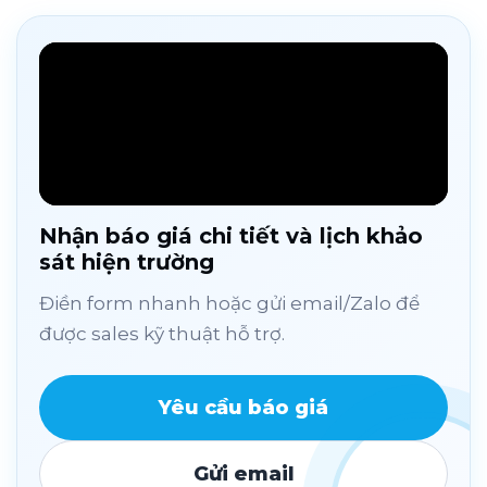
Nhận báo giá chi tiết và lịch khảo
sát hiện trường
Điền form nhanh hoặc gửi email/Zalo để
được sales kỹ thuật hỗ trợ.
Yêu cầu báo giá
Gửi email