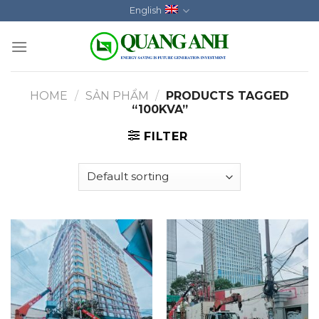
Skip
English
to
content
HOME
/
SẢN PHẨM
/
PRODUCTS TAGGED
“100KVA”
FILTER