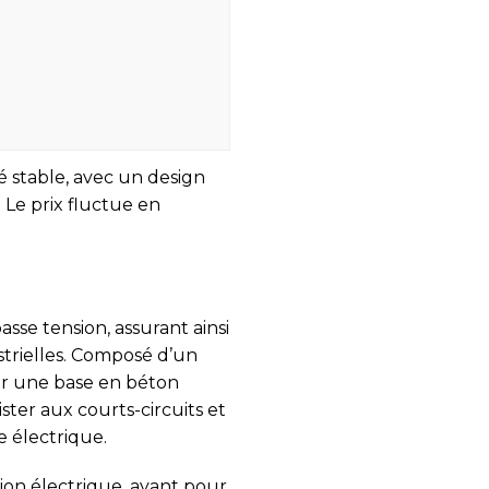
é stable, avec un design
. Le prix fluctue en
sse tension, assurant ainsi
strielles. Composé d’un
sur une base en béton
ister aux courts-circuits et
e électrique.
ion électrique, ayant pour