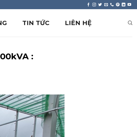
NG
TIN TỨC
LIÊN HỆ
000kVA :