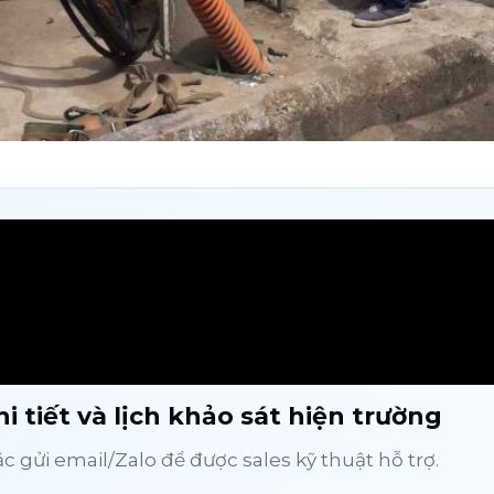
i tiết và lịch khảo sát hiện trường
 gửi email/Zalo để được sales kỹ thuật hỗ trợ.