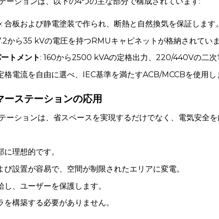
テーションは、以下の4つの主な部分で構成されています:
ル
: 合板および静電塗装で作られ、断熱と自然換気を保証します
 7.2から35 kVの電圧を持つRMUキャビネットが格納されてい
パートメント
: 160から2500 kVAの定格出力、220/440Vの二
 定格電流を自由に選べ、IEC基準を満たすACB/MCCBを使用
マーステーションの応用
テーションは、省スペースを実現するだけでなく、電気安全を
心部に理想的です。
および設置が容易で、空間が制限されたエリアに変電。
供給し、ユーザーを保護します。
フラを構築する必要がありません。