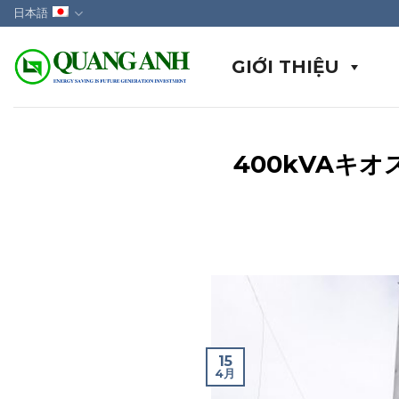
Skip
日本語
to
content
GIỚI THIỆU
400kVAキ
15
4月