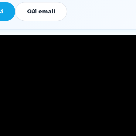
iá
Gửi email