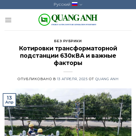
Skip
Русский
to
content
БЕЗ РУБРИКИ
Котировки трансформаторной
подстанции 630кВА и важные
факторы
ОПУБЛИКОВАНО В
13 АПРЕЛЯ, 2025
ОТ
QUANG ANH
13
Апр