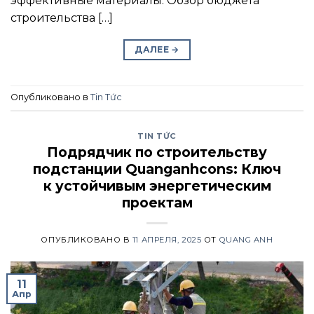
эффективные материалы. Обзор бюджета
строительства […]
ДАЛЕЕ
→
Опубликовано в
Tin Tức
TIN TỨC
Подрядчик по строительству
подстанции Quanganhcons: Ключ
к устойчивым энергетическим
проектам
ОПУБЛИКОВАНО В
11 АПРЕЛЯ, 2025
ОТ
QUANG ANH
11
Апр