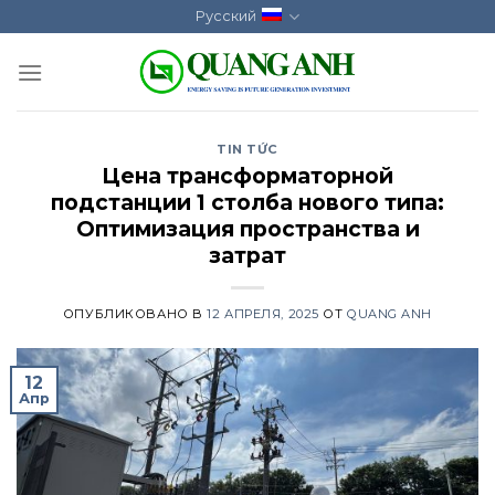
Skip
Русский
to
content
TIN TỨC
Цена трансформаторной
подстанции 1 столба нового типа:
Оптимизация пространства и
затрат
ОПУБЛИКОВАНО В
12 АПРЕЛЯ, 2025
ОТ
QUANG ANH
12
Апр