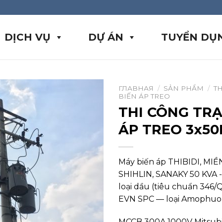
DỊCH VỤ
DỰ ÁN
TUYỂN DỤ
ГЛАВНАЯ
/
SẢN PHẨM
/
T
BIẾN ÁP TREO
THI CÔNG TRẠ
ÁP TREO 3x5
Máy biến áp THIBIDI, MI
SHIHLIN, SANAKY 50 KVA -
loại dầu (tiêu chuẩn 346/
EVN SPC — loại Amophuo
MCCB 300A 1000V Mitsubis