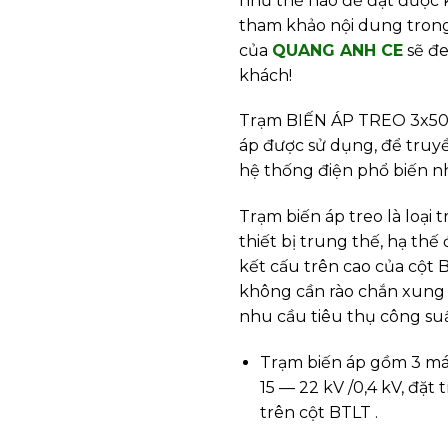
như thế nào để đạt được 
tham khảo nội dung trong 
của
QUANG ANH CE
sẽ đe
khách!
Trạm BIẾN ÁP TREO 3x50K
áp được sử dụng, để truyề
hệ thống điện phổ biến nh
Trạm biến áp treo là loại t
thiết bị trung thế, hạ thế
kết cấu trên cao của cột 
không cần rào chắn xung
nhu cầu tiêu thụ công suấ
Trạm biến áp gồm 3 máy
15 — 22 kV /0,4 kV, đặt
trên cột BTLT .