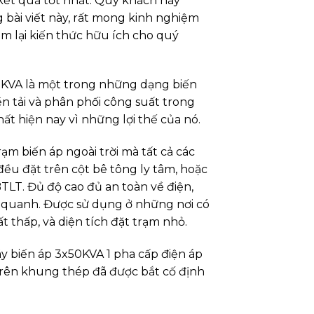
kết quả tốt nhất. Quý khách hãy
bài viết này, rất mong kinh nghiệm
m lại kiến thức hữu ích cho quý
VA là một trong những dạng biến
n tải và phân phối công suất trong
ất hiện nay vì những lợi thế của nó.
rạm biến áp ngoài trời mà tất cả các
 đều đặt trên cột bê tông ly tâm, hoặc
BTLT. Đủ độ cao đủ an toàn về điện,
 quanh. Được sử dụng ở những nơi có
t thấp, và diện tích đặt trạm nhỏ.
 biến áp 3x50KVA 1 pha cấp điện áp
 trên khung thép đã được bắt cố định