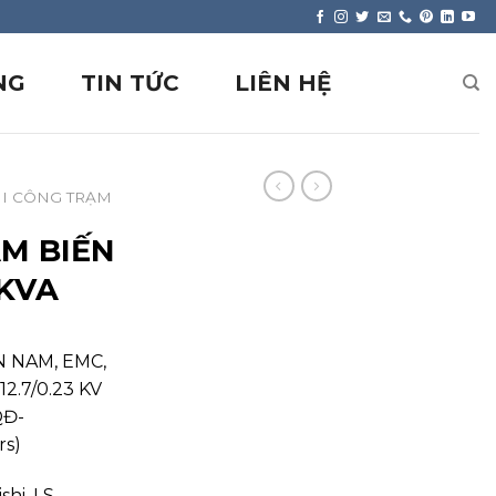
NG
TIN TỨC
LIÊN HỆ
HI CÔNG TRẠM
M BIẾN
0KVA
ỀN NAM, EMC,
12.7/0.23 KV
QĐ-
rs)
hi, LS,