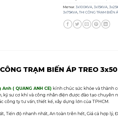
Метки:
3x100KVA
,
3x15KVA
,
3x25
3x75KVA
,
THI CÔNG TRẠM BIẾN 
 CÔNG TRẠM BIẾN ÁP TREO 3x5
g Anh ( QUANG ANH CE
)
kính chúc sức khỏe và thành 
ện, kỹ sư cơ khí và công nhân điện được đào tạo chuyên
các công ty tư vấn, thiết kế, xây dựng lớn của TPHCM.
, Tiến độ nhanh nhất, An toàn trên hết, Giá cả hợp lý, 