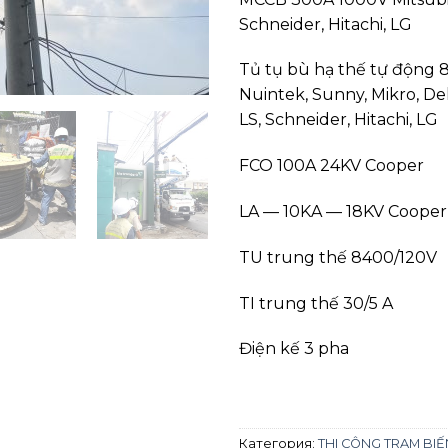
Schneider, Hitachi, LG
Tủ tụ bù hạ thế tự động 
Nuintek, Sunny, Mikro, Del
LS, Schneider, Hitachi, LG
FCO 100A 24KV Cooper
LA — 10KA — 18KV Cooper
TU trung thế 8400/120V
TI trung thế 30/5 A
Điện kế 3 pha
Категория:
THI CÔNG TRẠM BIẾ