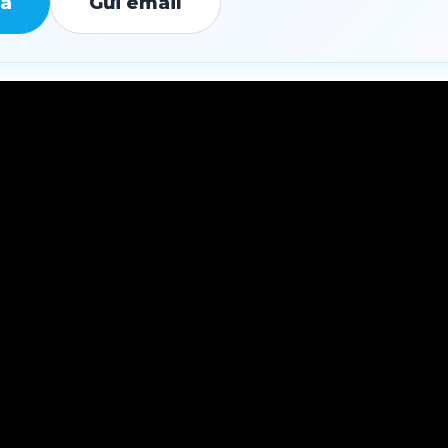
iá
Gửi email