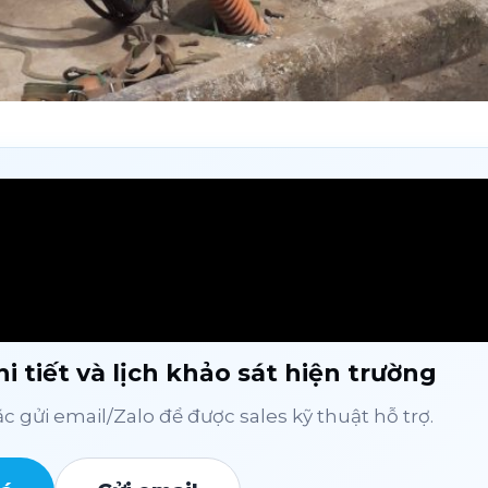
i tiết và lịch khảo sát hiện trường
 gửi email/Zalo để được sales kỹ thuật hỗ trợ.