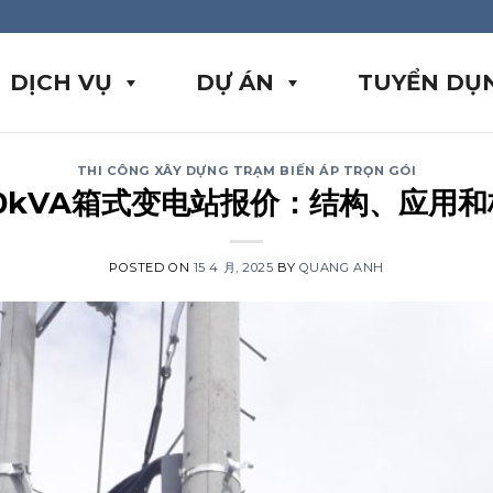
DỊCH VỤ
DỰ ÁN
TUYỂN DỤ
THI CÔNG XÂY DỰNG TRẠM BIẾN ÁP TRỌN GÓI
00kVA箱式变电站报价：结构、应用和
POSTED ON
15 4 月, 2025
BY
QUANG ANH