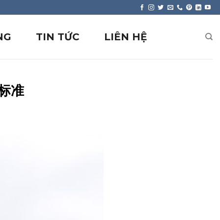
NG
TIN TỨC
LIÊN HỆ
标准