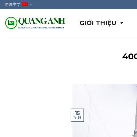
Skip
简体中文
to
content
GIỚI THIỆU
4
15
4 月