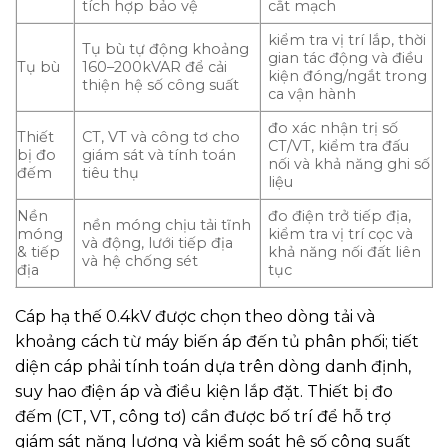
tích hợp bảo vệ
cắt mạch
kiểm tra vị trí lắp, thời
Tụ bù tự động khoảng
gian tác động và điều
Tụ bù
160–200kVAR để cải
kiện đóng/ngắt trong
thiện hệ số công suất
ca vận hành
đo xác nhận trị số
Thiết
CT, VT và công tơ cho
CT/VT, kiểm tra đấu
bị đo
giám sát và tính toán
nối và khả năng ghi số
đếm
tiêu thụ
liệu
Nền
đo điện trở tiếp địa,
nền móng chịu tải tĩnh
móng
kiểm tra vị trí cọc và
và động, lưới tiếp địa
& tiếp
khả năng nối đất liên
và hệ chống sét
địa
tục
Cáp hạ thế 0.4kV được chọn theo dòng tải và
khoảng cách từ máy biến áp đến tủ phân phối; tiết
diện cáp phải tính toán dựa trên dòng danh định,
suy hao điện áp và điều kiện lắp đặt. Thiết bị đo
đếm (CT, VT, công tơ) cần được bố trí để hỗ trợ
giám sát năng lượng và kiểm soát hệ số công suất