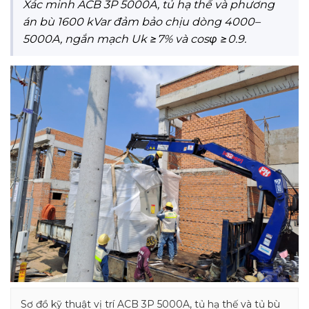
Xác minh ACB 3P 5000A, tủ hạ thế và phương
án bù 1600 kVar đảm bảo chịu dòng 4000–
5000A, ngắn mạch Uk ≥7% và cosφ ≥0.9.
Sơ đồ kỹ thuật vị trí ACB 3P 5000A, tủ hạ thế và tủ bù