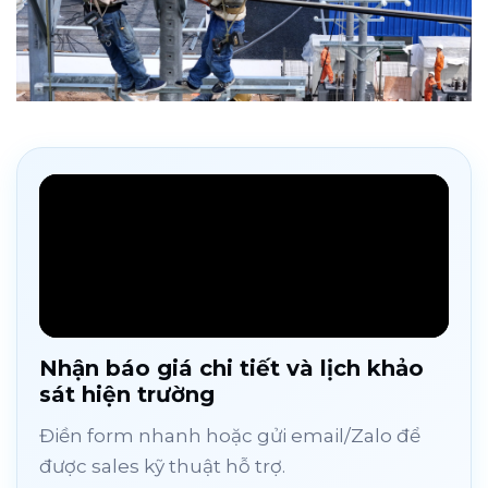
Nhận báo giá chi tiết và lịch khảo
sát hiện trường
Điền form nhanh hoặc gửi email/Zalo để
được sales kỹ thuật hỗ trợ.