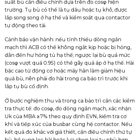
suất bù cần điều chỉnh dựa trên đo cosφ hiện
trường. Tụ bù có thể là tụ dầu hoặc tụ khô, được
lắp song song ở hạ thế và kiểm soát qua contactor
tự động theo tải.
Cảnh báo vận hành: nếu tính thiếu dòng ngắn
mạch thì ACB có thể không ngắt kịp hoặc bị hỏng,
dẫn đến hư hỏng tủ hạ thế; ngược lại bù quá mức
(cosφ vượt quá 0.95) có thể gây quá áp ở hạ thế. Hài
bậc cao từ động cơ hoặc máy hàn làm giảm hiệu
quả bù, nên phải đo hài trong ca bảo trì trước khi
lắp tụ bù cố định.
Ở bước nghiệm thu và trong ca bảo trì cần các kiểm
tra thực tế: đo cosφ, đo dòng ngắn mạch, xác nhận
Uk của MBA ≥7% theo quy định EVN, kiểm tra cơ
khí và tiếp xúc của busbar cùng hệ contactor. Nếu
kết quả đo khác với giả thiết, cần điều chỉnh thứ tự
bù, bổ sung lọc hài hoặc lựa chọn loại tụ phù hợp