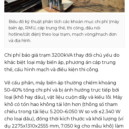
Biểu đồ kỹ thuật phân tích các khoản mục chi phí (máy
biến áp, RMU, cáp trung thế, thi công, đấu nối
hotline/cắt điện) theo loại trạm, mạch vòng/mạch đơn
và địa hình.
Chi phí báo giá trạm 3200kVA thay đổi chủ yếu do
khác biệt loại máy biến áp, phương án cáp trung
thế, cấu hình mạch và điều kiện thi công.
Về cấu phần, máy biến áp thường chiếm khoảng
50–60% tổng chi phí và bị ảnh hưởng trực tiếp bởi
loại (khô hay dầu), vật liệu cuộn dây và kiểu lõi. Máy
khô có tổn hao không tải lớn hơn (thông số tham
chiếu trong tài liệu: 5.200–6.050 W so với ≤2.340 W
cho loại dầu), đồng thời kích thước và khối lượng (ví
dụ 2275x1310x2555 mm, 7.050 kg cho mẫu khô) làm