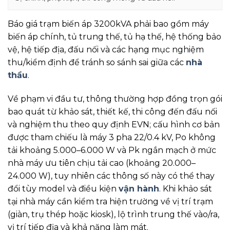
Báo giá trạm biến áp 3200kVA phải bao gồm máy
biến áp chính, tủ trung thế, tủ hạ thế, hệ thống bảo
vệ, hệ tiếp địa, đấu nối và các hạng mục nghiệm
thu/kiểm định để tránh so sánh sai giữa các
nhà
thầu
.
Về phạm vi đầu tư, thông thường hợp đồng trọn gói
bao quát từ khảo sát, thiết kế, thi công đến đấu nối
và nghiệm thu theo quy định EVN; cấu hình cơ bản
được tham chiếu là máy 3 pha 22/0.4 kV, Po không
tải khoảng 5.000–6.000 W và Pk ngắn mạch ở mức
nhà máy ưu tiên chịu tải cao (khoảng 20.000–
24.000 W), tuy nhiên các thông số này có thể thay
đổi tùy model và điều kiện
vận hành
. Khi khảo sát
tại nhà máy cần kiểm tra hiện trường về vị trí trạm
(giàn, trụ thép hoặc kiosk), lộ trình trung thế vào/ra,
vị trí tiếp địa và khả năng làm mát.