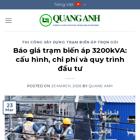
Skip
Tiếng Việt
to
content
THI CÔNG XÂY DỰNG TRẠM BIẾN ÁP TRỌN GÓI
Báo giá trạm biến áp 3200kVA:
cấu hình, chi phí và quy trình
đầu tư
POSTED ON
23 MARCH, 2026
BY
QUANG ANH
23
Mar