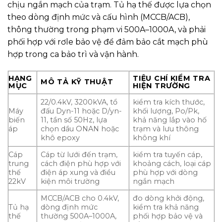
chịu ngắn mạch của trạm. Tủ hạ thế được lựa chọn
theo dòng định mức và cấu hình (MCCB/ACB),
thông thường trong phạm vi 500A–1000A, và phải
phối hợp với rơle bảo vệ để đảm bảo cắt mạch phù
hợp trong ca bảo trì và vận hành.
HẠNG
TIÊU CHÍ KIỂM TRA
MÔ TẢ KỸ THUẬT
MỤC
HIỆN TRƯỜNG
22/0.4kV, 3200kVA, tổ
kiểm tra kích thước,
Máy
đấu Dyn-11 hoặc D/yn-
khối lượng, Po/Pk,
biến
11, tần số 50Hz, lựa
khả năng lắp vào hố
áp
chọn dầu ONAN hoặc
trạm và lưu thông
khô epoxy
không khí
Cáp
Cáp từ lưới đến trạm,
kiểm tra tuyến cáp,
trung
cách điện phù hợp với
khoảng cách, loại cáp
thế
điện áp xung và điều
phù hợp với dòng
22kV
kiện môi trường
ngắn mạch
MCCB/ACB cho 0.4kV,
đo dòng khởi động,
Tủ hạ
dòng định mức
kiểm tra khả năng
thế
thường 500A–1000A,
phối hợp bảo vệ và