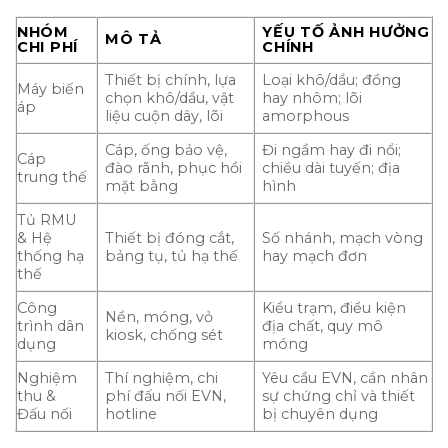
NHÓM
YẾU TỐ ẢNH HƯỞNG
MÔ TẢ
CHI PHÍ
CHÍNH
Thiết bị chính, lựa
Loại khô/dầu; đồng
Máy biến
chọn khô/dầu, vật
hay nhôm; lõi
áp
liệu cuộn dây, lõi
amorphous
Cáp, ống bảo vệ,
Đi ngầm hay đi nổi;
Cáp
đào rãnh, phục hồi
chiều dài tuyến; địa
trung thế
mặt bằng
hình
Tủ RMU
& Hệ
Thiết bị đóng cắt,
Số nhánh, mạch vòng
thống hạ
bảng tụ, tủ hạ thế
hay mạch đơn
thế
Công
Kiểu trạm, điều kiện
Nền, móng, vỏ
trình dân
địa chất, quy mô
kiosk, chống sét
dụng
móng
Nghiệm
Thí nghiệm, chi
Yêu cầu EVN, cần nhân
thu &
phí đấu nối EVN,
sự chứng chỉ và thiết
Đấu nối
hotline
bị chuyên dụng