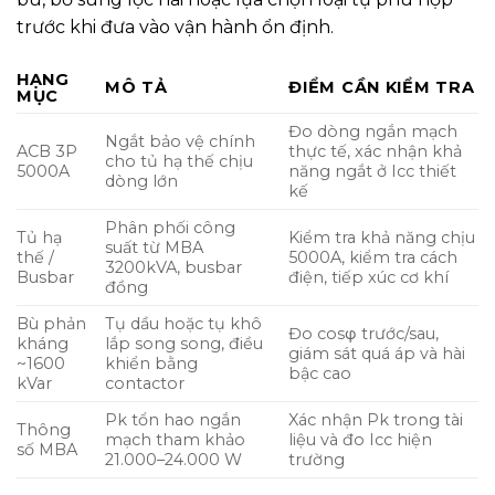
trước khi đưa vào vận hành ổn định.
HẠNG
MÔ TẢ
ĐIỂM CẦN KIỂM TRA
MỤC
Đo dòng ngắn mạch
Ngắt bảo vệ chính
ACB 3P
thực tế, xác nhận khả
cho tủ hạ thế chịu
5000A
năng ngắt ở Icc thiết
dòng lớn
kế
Phân phối công
Tủ hạ
Kiểm tra khả năng chịu
suất từ MBA
thế /
5000A, kiểm tra cách
3200kVA, busbar
Busbar
điện, tiếp xúc cơ khí
đồng
Bù phản
Tụ dầu hoặc tụ khô
Đo cosφ trước/sau,
kháng
lắp song song, điều
giám sát quá áp và hài
~1600
khiển bằng
bậc cao
kVar
contactor
Pk tổn hao ngắn
Xác nhận Pk trong tài
Thông
mạch tham khảo
liệu và đo Icc hiện
số MBA
21.000–24.000 W
trường