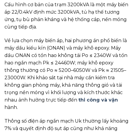
Cấu hình cơ bản của trạm 3200kVA là một máy biến
áp 22/0.4kV định mức 3200kVA, tủ hạ thế tương
ứng, tụ bù phản kháng và hệ thống cáp, nền móng
cùng tiếp địa.
Về lựa chọn máy biến áp, hai phương án phổ biến là
máy dầu kiểu kín (ONAN) và máy khô epoxy. Máy
dầu ONAN có tổn hao không tải Po ≤ 2340W và tổn
hao ngắn mạch Pk ≤ 24460W; máy khô epoxy
thông thường có Po ≈ 5200–6050W và Pk ≈ 21505–
23000W. Khi khảo sát tại nhà máy cần kiểm tra
không gian phòng máy, khả năng thông gió và tải
trọng nền móng vì khối lượng và kích thước khác
nhau ảnh hưởng trực tiếp đến
thi công và vận
hành.
Thông số điện áp ngắn mạch Uk thường lấy khoảng
7% và quyết định độ sụt áp cũng như khả năng