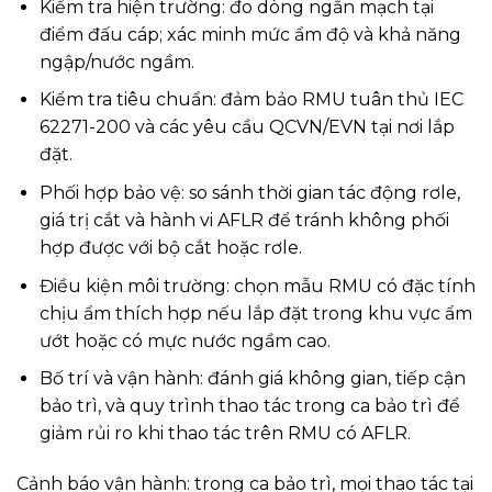
Kiểm tra hiện trường: đo dòng ngắn mạch tại
điểm đấu cáp; xác minh mức ẩm độ và khả năng
ngập/nước ngầm.
Kiểm tra tiêu chuẩn: đảm bảo RMU tuân thủ IEC
62271-200 và các yêu cầu QCVN/EVN tại nơi lắp
đặt.
Phối hợp bảo vệ: so sánh thời gian tác động rơle,
giá trị cắt và hành vi AFLR để tránh không phối
hợp được với bộ cắt hoặc rơle.
Điều kiện môi trường: chọn mẫu RMU có đặc tính
chịu ẩm thích hợp nếu lắp đặt trong khu vực ẩm
ướt hoặc có mực nước ngầm cao.
Bố trí và vận hành: đánh giá không gian, tiếp cận
bảo trì, và quy trình thao tác trong ca bảo trì để
giảm rủi ro khi thao tác trên RMU có AFLR.
Cảnh báo vận hành: trong ca bảo trì, mọi thao tác tại