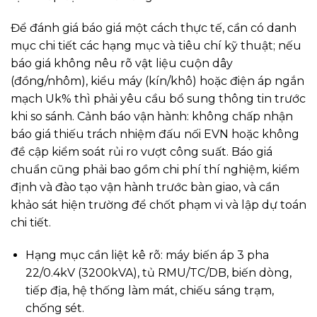
Để đánh giá báo giá một cách thực tế, cần có danh
mục chi tiết các hạng mục và tiêu chí kỹ thuật; nếu
báo giá không nêu rõ vật liệu cuộn dây
(đồng/nhôm), kiểu máy (kín/khô) hoặc điện áp ngắn
mạch Uk% thì phải yêu cầu bổ sung thông tin trước
khi so sánh. Cảnh báo vận hành: không chấp nhận
báo giá thiếu trách nhiệm đấu nối EVN hoặc không
đề cập kiểm soát rủi ro vượt công suất. Báo giá
chuẩn cũng phải bao gồm chi phí thí nghiệm, kiểm
định và đào tạo vận hành trước bàn giao, và cần
khảo sát hiện trường để chốt phạm vi và lập dự toán
chi tiết.
Hạng mục cần liệt kê rõ: máy biến áp 3 pha
22/0.4kV (3200kVA), tủ RMU/TC/DB, biến dòng,
tiếp địa, hệ thống làm mát, chiếu sáng trạm,
chống sét.