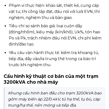
Phạm vi thực hiện: khảo sát, thiết kế, cung cấp
vật tư, thi công lắp đặt, đấu nối với lưới EVN, thí
nghiệm, nghiệm thu và bàn giao.
Tiêu chí so sánh báo giá: loại cuộn dây
(đồng/nhôm), kiểu máy (kín/khô), Uk%, tổn hao
Po và Pk, trách nhiệm đấu nối EVN, chi phí kiểm
định/đào tạo.
Yêu cầu vận hành thực tế: kiểm tra khoang tủ,
tiếp địa, dây vào/ra trung thế trong ca bảo trì
trước khi nghiệm thu.
Cấu hình kỹ thuật cơ bản của một trạm
3200kVA cho nhà máy
Khung cấu hình ban đầu cho trạm 3200kVA bao
gồm máy biến áp 22/0.4kV, tủ hạ thế, tụ bù, cáp
trung/hạ thế, nền móng và tiếp địa.