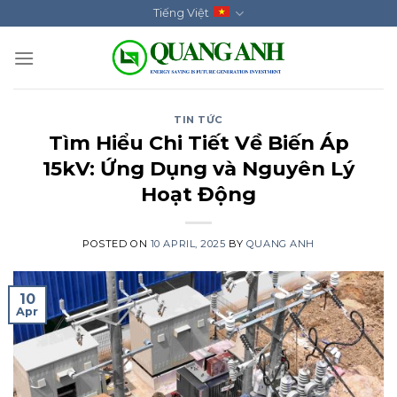
Skip
Tiếng Việt
to
content
TIN TỨC
Tìm Hiểu Chi Tiết Về Biến Áp
15kV: Ứng Dụng và Nguyên Lý
Hoạt Động
POSTED ON
10 APRIL, 2025
BY
QUANG ANH
10
Apr