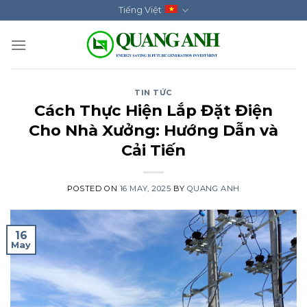
Skip
Tiếng Việt
to
content
TIN TỨC
Cách Thực Hiện Lắp Đặt Điện
Cho Nhà Xưởng: Hướng Dẫn và
Cải Tiến
POSTED ON
16 MAY, 2025
BY
QUANG ANH
16
May