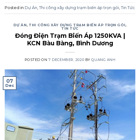
Posted in
Dự Án
,
Thi công xây dựng trạm biến áp trọn gói
,
Tin Tức
DỰ ÁN
,
THI CÔNG XÂY DỰNG TRẠM BIẾN ÁP TRỌN GÓI
,
TIN TỨC
Đóng Điện Trạm Biến Áp 1250KVA |
KCN Bàu Bàng, Bình Dương
POSTED ON
7 DECEMBER, 2020
BY
QUANG ANH
07
Dec