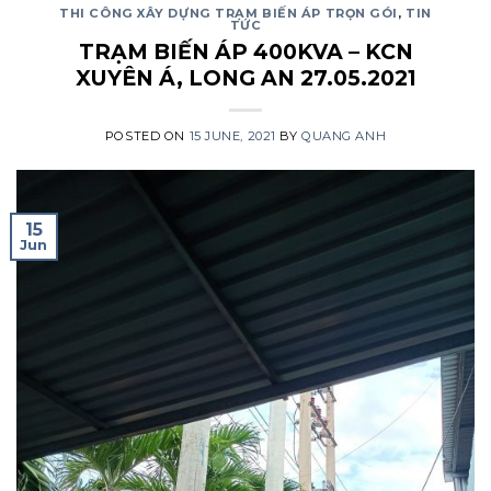
THI CÔNG XÂY DỰNG TRẠM BIẾN ÁP TRỌN GÓI
,
TIN
TỨC
TRẠM BIẾN ÁP 400KVA – KCN
XUYÊN Á, LONG AN 27.05.2021
POSTED ON
15 JUNE, 2021
BY
QUANG ANH
15
Jun