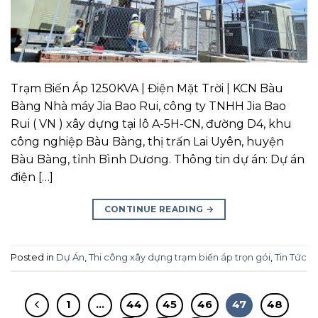
Trạm Biến Áp 1250KVA | Điện Mặt Trời | KCN Bàu
Bàng Nhà máy Jia Bao Rui, công ty TNHH Jia Bao
Rui ( VN ) xây dựng tại lô A-5H-CN, đường D4, khu
công nghiệp Bàu Bàng, thị trấn Lai Uyên, huyện
Bàu Bàng, tỉnh Bình Dương. Thông tin dự án: Dự án
điện […]
CONTINUE READING
→
Posted in
Dự Án
,
Thi công xây dựng trạm biến áp trọn gói
,
Tin Tức
1
…
44
45
46
47
48