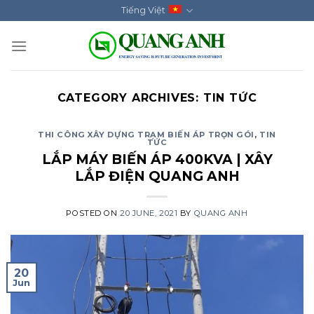
Skip
Tiếng Việt
to
content
CATEGORY ARCHIVES:
TIN TỨC
THI CÔNG XÂY DỰNG TRẠM BIẾN ÁP TRỌN GÓI
,
TIN
TỨC
LẮP MÁY BIẾN ÁP 400KVA | XÂY
LẮP ĐIỆN QUANG ANH
POSTED ON
20 JUNE, 2021
BY
QUANG ANH
20
Jun