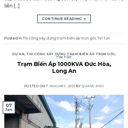
liên […]
CONTINUE READING
→
Posted in
Thi công xây dựng trạm biến áp trọn gói
,
Tin Tức
DỰ ÁN
,
THI CÔNG XÂY DỰNG TRẠM BIẾN ÁP TRỌN GÓI
,
TIN TỨC
Trạm Biến Áp 1000KVA Đức Hòa,
Long An
POSTED ON
7 JANUARY, 2021
BY
QUANG ANH
07
Jan