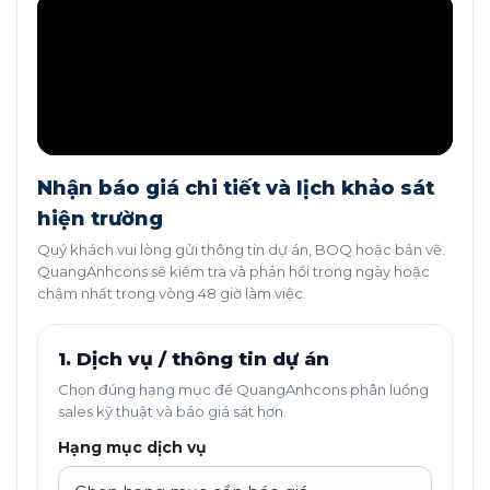
Nhận báo giá chi tiết và lịch khảo sát
hiện trường
Quý khách vui lòng gửi thông tin dự án, BOQ hoặc bản vẽ.
QuangAnhcons sẽ kiểm tra và phản hồi trong ngày hoặc
chậm nhất trong vòng 48 giờ làm việc.
1. Dịch vụ / thông tin dự án
Chọn đúng hạng mục để QuangAnhcons phân luồng
sales kỹ thuật và báo giá sát hơn.
Hạng mục dịch vụ