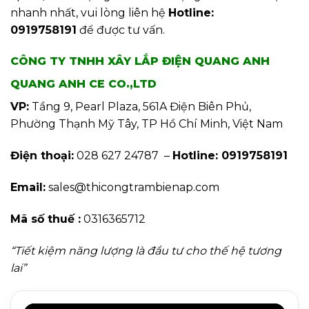
nhanh nhất, vui lòng liên hệ
Hotline:
0919758191
để được tư vấn.
CÔNG TY TNHH XÂY LẮP ĐIỆN QUANG ANH
QUANG ANH CE CO.,LTD
VP:
Tầng 9, Pearl Plaza, 561A Điện Biên Phủ,
Phường Thạnh Mỹ Tây, TP Hồ Chí Minh, Việt Nam
Điện thoại:
028 627 24787 –
Hotline: 0919758191
Email:
sales@thicongtrambienap.com
Mã số thuế :
0316365712
“Tiết kiệm năng lượng là đầu tư cho thế hệ tương
lai”