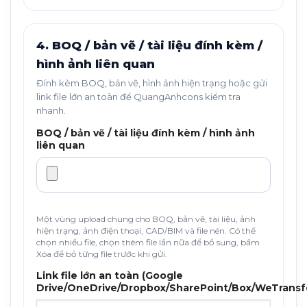
4. BOQ / bản vẽ / tài liệu đính kèm /
hình ảnh liên quan
Đính kèm BOQ, bản vẽ, hình ảnh hiện trạng hoặc gửi
link file lớn an toàn để QuangAnhcons kiểm tra
nhanh.
BOQ / bản vẽ / tài liệu đính kèm / hình ảnh
liên quan
Một vùng upload chung cho BOQ, bản vẽ, tài liệu, ảnh
hiện trạng, ảnh điện thoại, CAD/BIM và file nén. Có thể
chọn nhiều file, chọn thêm file lần nữa để bổ sung, bấm
Xóa để bỏ từng file trước khi gửi.
Link file lớn an toàn (Google
Drive/OneDrive/Dropbox/SharePoint/Box/WeTransf