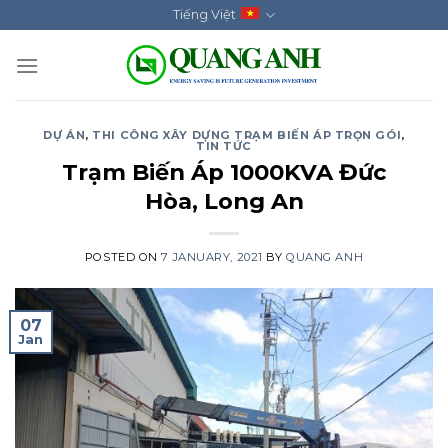
Skip
Tiếng Việt
to
content
DỰ ÁN
,
THI CÔNG XÂY DỰNG TRẠM BIẾN ÁP TRỌN GÓI
,
TIN TỨC
Trạm Biến Áp 1000KVA Đức
Hòa, Long An
POSTED ON
7 JANUARY, 2021
BY
QUANG ANH
07
Jan