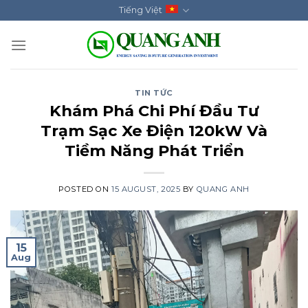
Skip
Tiếng Việt
to
content
TIN TỨC
Khám Phá Chi Phí Đầu Tư
Trạm Sạc Xe Điện 120kW Và
Tiềm Năng Phát Triển
POSTED ON
15 AUGUST, 2025
BY
QUANG ANH
15
Aug