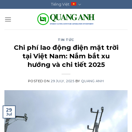
Skip
Tiếng Việt
to
content
TIN TỨC
Chi phí lao động điện mặt trời
tại Việt Nam: Nắm bắt xu
hướng và chi tiết 2025
POSTED ON
29 JULY, 2025
BY
QUANG ANH
29
Jul