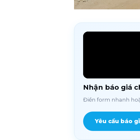
Nhận báo giá ch
Điền form nhanh hoặc
Yêu cầu báo g