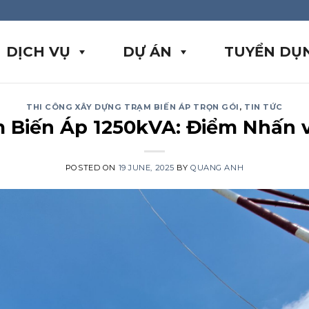
DỊCH VỤ
DỰ ÁN
TUYỂN DỤ
THI CÔNG XÂY DỰNG TRẠM BIẾN ÁP TRỌN GÓI
,
TIN TỨC
m Biến Áp 1250kVA: Điểm Nhấn
POSTED ON
19 JUNE, 2025
BY
QUANG ANH