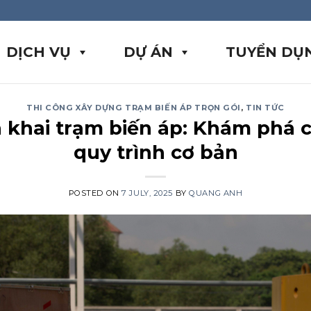
DỊCH VỤ
DỰ ÁN
TUYỂN DỤ
THI CÔNG XÂY DỰNG TRẠM BIẾN ÁP TRỌN GÓI
,
TIN TỨC
ển khai trạm biến áp: Khám phá c
quy trình cơ bản
POSTED ON
7 JULY, 2025
BY
QUANG ANH