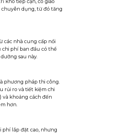
rí khó tiếp cận, có giao
c chuyên dụng, từ đó tăng
từ các nhà cung cấp nổi
 chi phí ban đầu có thể
o dưỡng sau này.
và phương pháp thi công.
rủi ro và tiết kiệm chi
) và khoảng cách đến
ém hơn.
 phí lắp đặt cao, nhưng