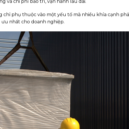
g và chi phí bảo trì, vận hành lâu dài.
g chỉ phụ thuộc vào một yếu tố mà nhiều khía cạnh phả
i ưu nhất cho doanh nghiệp.