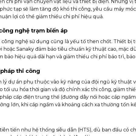
n chi phí vận chuyển vật liệu và thiết bị điện. Những vị t
 phức tạp sẽ làm tăng độ khó thi công, yêu cầu máy mó
thuận lợi có thể giảm thiểu chi phí hiệu quả.
à công nghệ trạm biến áp
à công nghệ sử dụng cũng là yếu tố then chốt. Thiết bị 
vi hoặc Sanaky đảm bảo tiêu chuẩn kỹ thuật cao, mặc dù
 bảo hiệu quả dài hạn và giảm thiểu chi phí bảo trì, bả
pháp thi công
 lý dự án phụ thuộc vào kỹ năng của đội ngũ kỹ thuật 
tối ưu hóa thời gian và độ chính xác thi công, giảm thiểu 
 pháp cấp điện trung thế (đường dây nổi hoặc cáp ngầm
ởng lớn, khi cáp ngầm và khoảng cách xa thường tốn k
ên tiến như hệ thống siêu dẫn (HTS), dù ban đầu có chi