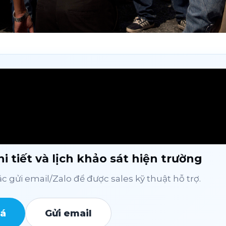
i tiết và lịch khảo sát hiện trường
 gửi email/Zalo để được sales kỹ thuật hỗ trợ.
iá
Gửi email