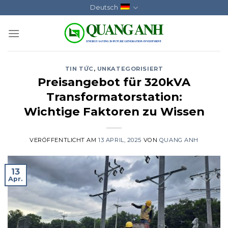
Skip
Deutsch
to
content
TIN TỨC
,
UNKATEGORISIERT
Preisangebot für 320kVA
Transformatorstation:
Wichtige Faktoren zu Wissen
VERÖFFENTLICHT AM
13 APRIL, 2025
VON
QUANG ANH
13
Apr.