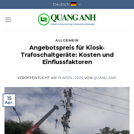
Skip
Deutsch
to
content
ALLGEMEIN
Angebotspreis für Kiosk-
Trafoschaltgeräte: Kosten und
Einflussfaktoren
VERÖFFENTLICHT AM
15 APRIL, 2025
VON
QUANG ANH
15
Apr.