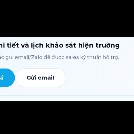
i tiết và lịch khảo sát hiện trường
 gửi email/Zalo để được sales kỹ thuật hỗ trợ.
iá
Gửi email