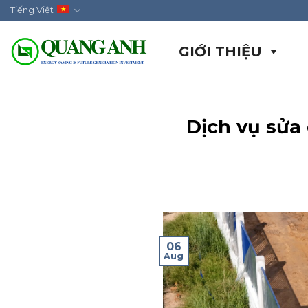
Skip
Tiếng Việt
to
content
GIỚI THIỆU
Dịch vụ sửa 
06
Aug