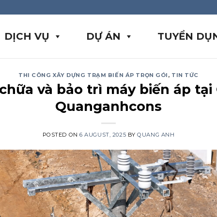
DỊCH VỤ
DỰ ÁN
TUYỂN DỤ
THI CÔNG XÂY DỰNG TRẠM BIẾN ÁP TRỌN GÓI
,
TIN TỨC
chữa và bảo trì máy biến áp tạ
Quanganhcons
POSTED ON
6 AUGUST, 2025
BY
QUANG ANH