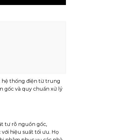
c hệ thống điện từ trung
uồn gốc và quy chuẩn xử lý
ật tư rõ nguồn gốc,
với hiệu suất tối ưu. Họ
t bị nhằm phục vụ các nhà