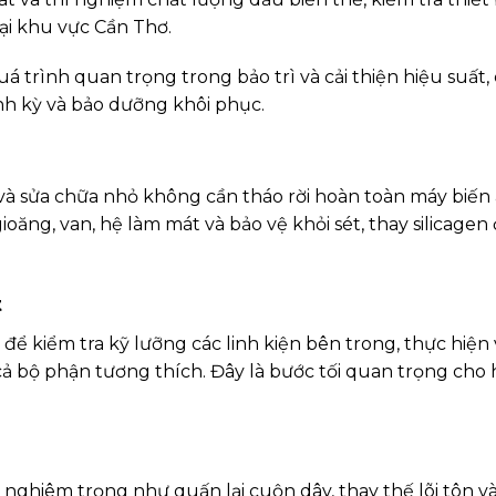
ại khu vực Cần Thơ.
á trình quan trọng trong bảo trì và cải thiện hiệu suất,
h kỳ và bảo dưỡng khôi phục.
a và sửa chữa nhỏ không cần tháo rời hoàn toàn máy biến
gioăng, van, hệ làm mát và bảo vệ khỏi sét, thay silicage
t
để kiểm tra kỹ lưỡng các linh kiện bên trong, thực hiện 
cả bộ phận tương thích. Đây là bước tối quan trọng cho
 nghiêm trọng như quấn lại cuộn dây, thay thế lõi tôn v