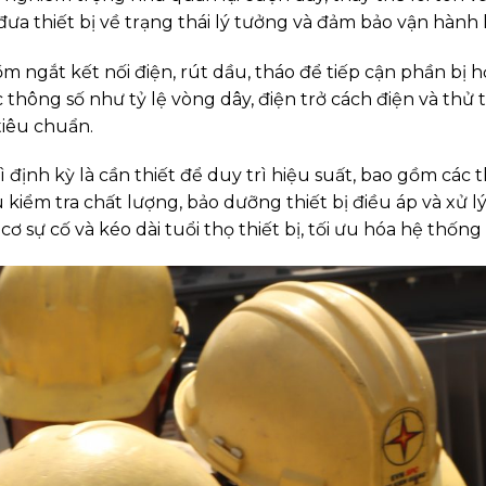
đưa thiết bị về trạng thái lý tưởng và đảm bảo vận hành l
m ngắt kết nối điện, rút dầu, tháo để tiếp cận phần bị 
c thông số như tỷ lệ vòng dây, điện trở cách điện và thử
tiêu chuẩn.
ì định kỳ là cần thiết để duy trì hiệu suất, bao gồm các 
u kiểm tra chất lượng, bảo dưỡng thiết bị điều áp và xử l
ơ sự cố và kéo dài tuổi thọ thiết bị, tối ưu hóa hệ thốn