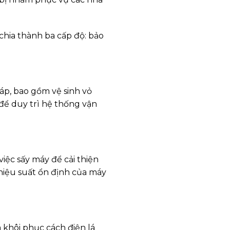
 chia thành ba cấp độ: bảo
 áp, bao gồm vệ sinh vỏ
n để duy trì hệ thống vận
việc sấy máy để cải thiện
 hiệu suất ổn định của máy
à khôi phục cách điện lá