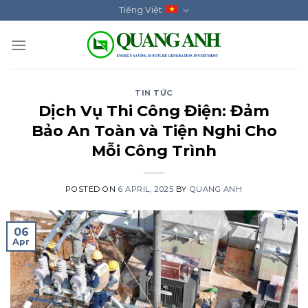
Skip
Tiếng Việt
to
content
TIN TỨC
Dịch Vụ Thi Công Điện: Đảm
Bảo An Toàn và Tiện Nghi Cho
Mỗi Công Trình
POSTED ON
6 APRIL, 2025
BY
QUANG ANH
06
Apr