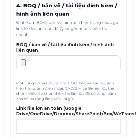
4. BOQ / bản vẽ / tài liệu đính kèm /
hình ảnh liên quan
Đính kèm BOQ, bản vẽ, hình ảnh hiện trạng hoặc gửi
link file lớn an toàn để QuangAnhcons kiểm tra
nhanh.
BOQ / bản vẽ / tài liệu đính kèm / hình ảnh
liên quan
Một vùng upload chung cho BOQ, bản vẽ, tài liệu, ảnh
hiện trạng, ảnh điện thoại, CAD/BIM và file nén. Có thể
chọn nhiều file, chọn thêm file lần nữa để bổ sung, bấm
Xóa để bỏ từng file trước khi gửi.
Link file lớn an toàn (Google
Drive/OneDrive/Dropbox/SharePoint/Box/WeTransf