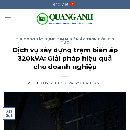
Skip
Tiếng Việt
to
content
THI CÔNG XÂY DỰNG TRẠM BIẾN ÁP TRỌN GÓI
,
TIN
TỨC
Dịch vụ xây dựng trạm biến áp
320kVA: Giải pháp hiệu quả
cho doanh nghiệp
POSTED ON
30 JULY, 2024
BY
QUANG ANH
30
Jul