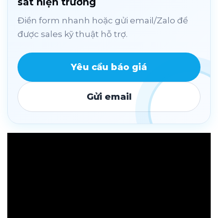
sát hiện trường
Điền form nhanh hoặc gửi email/Zalo để
được sales kỹ thuật hỗ trợ.
Yêu cầu báo giá
Gửi email