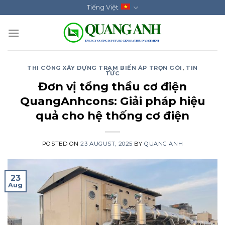
Skip
Tiếng Việt
to
content
THI CÔNG XÂY DỰNG TRẠM BIẾN ÁP TRỌN GÓI
,
TIN
TỨC
Đơn vị tổng thầu cơ điện
QuangAnhcons: Giải pháp hiệu
quả cho hệ thống cơ điện
POSTED ON
23 AUGUST, 2025
BY
QUANG ANH
23
Aug