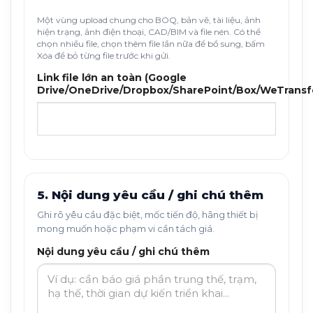
Một vùng upload chung cho BOQ, bản vẽ, tài liệu, ảnh
hiện trạng, ảnh điện thoại, CAD/BIM và file nén. Có thể
chọn nhiều file, chọn thêm file lần nữa để bổ sung, bấm
Xóa để bỏ từng file trước khi gửi.
Link file lớn an toàn (Google
Drive/OneDrive/Dropbox/SharePoint/Box/WeTransf
5. Nội dung yêu cầu / ghi chú thêm
Ghi rõ yêu cầu đặc biệt, mốc tiến độ, hãng thiết bị
mong muốn hoặc phạm vi cần tách giá.
Nội dung yêu cầu / ghi chú thêm