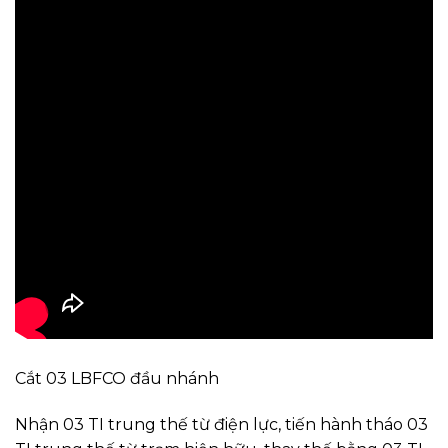
Cắt 03 LBFCO đầu nhánh
Nhận 03 TI trung thế từ điện lực, tiến hành tháo 03