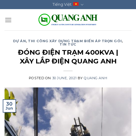
Skip
Tiếng Việt
to
content
DỰ ÁN
,
THI CÔNG XÂY DỰNG TRẠM BIẾN ÁP TRỌN GÓI
,
TIN TỨC
ĐÓNG ĐIỆN TRẠM 400KVA |
XÂY LẮP ĐIỆN QUANG ANH
POSTED ON
30 JUNE, 2021
BY
QUANG ANH
30
Jun