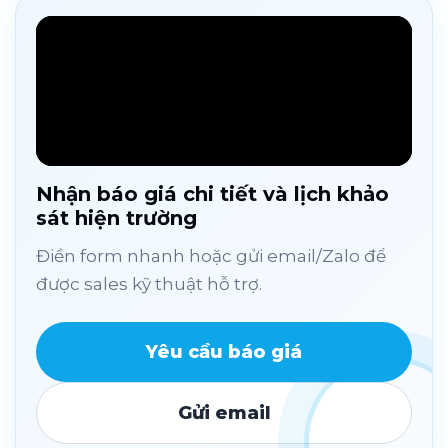
Nhận báo giá chi tiết và lịch khảo
sát hiện trường
Điền form nhanh hoặc gửi email/Zalo để
được sales kỹ thuật hỗ trợ.
Yêu cầu báo giá
Gửi email