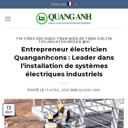
Skip
Français
to
content
THI CÔNG XÂY DỰNG TRẠM BIẾN ÁP TRỌN GÓI
,
TIN
TỨC
,
UNCATEGORIZED @VI
Entrepreneur électricien
Quanganhcons : Leader dans
l’installation de systèmes
électriques industriels
POSTÉ LE
13 AVRIL, 2025
PAR
QUANG ANH
13
Avr