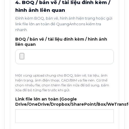
4. BOQ / bản vẽ / tài liệu đính kèm /
hình ảnh liên quan
Đính kèm BOQ, bản vẽ, hình ảnh hiện trạng hoặc gửi
link file lớn an toàn để QuangAnhcons kiểm tra
nhanh.
BOQ / bản vẽ / tài liệu đính kèm / hình ảnh
liên quan
Một vùng upload chung cho BOQ, bản vẽ, tài liệu, ảnh
hiện trạng, ảnh điện thoại, CAD/BIM và file nén. Có thể
chọn nhiều file, chọn thêm file lần nữa để bổ sung, bấm
Xóa để bỏ từng file trước khi gửi.
Link file lớn an toàn (Google
Drive/OneDrive/Dropbox/SharePoint/Box/WeTransf