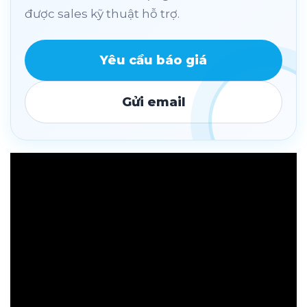
được sales kỹ thuật hỗ trợ.
Yêu cầu báo giá
Gửi email