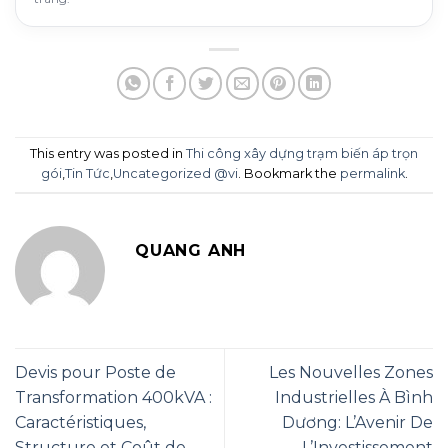
This entry was posted in
Thi công xây dựng trạm biến áp trọn
gói
,
Tin Tức
,
Uncategorized @vi
. Bookmark the
permalink
.
QUANG ANH
Devis pour Poste de
Les Nouvelles Zones
Transformation 400kVA :
Industrielles À Bình
Caractéristiques,
Dương: L’Avenir De
Structure et Coût de
L’Investissement