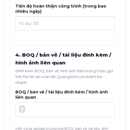
Tiến độ hoàn thiện công trình (trong bao
nhiêu ngày)
4. BOQ / bản vẽ / tài liệu đính kèm /
hình ảnh liên quan
Đính kèm BOQ, bản vẽ, hình ảnh hiện trạng hoặc gửi
link file lớn an toàn để QuangAnhcons kiểm tra
nhanh.
BOQ / bản vẽ / tài liệu đính kèm / hình ảnh
liên quan
Một vùng upload chung cho BOQ, bản vẽ, tài liệu, ảnh