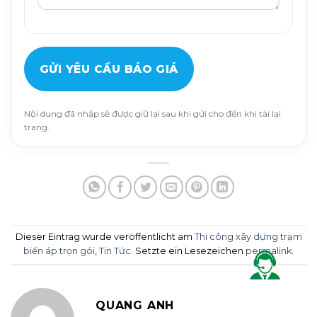
GỬI YÊU CẦU BÁO GIÁ
Nội dung đã nhập sẽ được giữ lại sau khi gửi cho đến khi tải lại
trang.
Dieser Eintrag wurde veröffentlicht am
Thi công xây dựng trạm
biến áp trọn gói
,
Tin Tức
. Setzte ein Lesezeichen
permalink
.
QUANG ANH