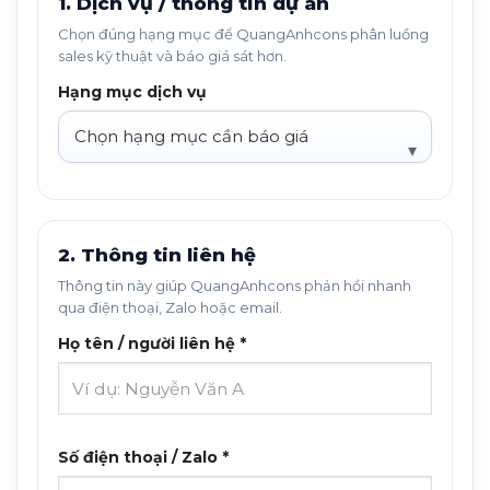
1. Dịch vụ / thông tin dự án
Chọn đúng hạng mục để QuangAnhcons phân luồng
sales kỹ thuật và báo giá sát hơn.
Hạng mục dịch vụ
2. Thông tin liên hệ
Thông tin này giúp QuangAnhcons phản hồi nhanh
qua điện thoại, Zalo hoặc email.
Họ tên / người liên hệ *
Số điện thoại / Zalo *