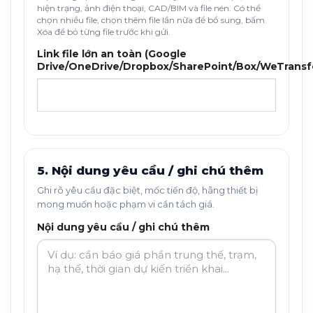
hiện trạng, ảnh điện thoại, CAD/BIM và file nén. Có thể
chọn nhiều file, chọn thêm file lần nữa để bổ sung, bấm
Xóa để bỏ từng file trước khi gửi.
Link file lớn an toàn (Google
Drive/OneDrive/Dropbox/SharePoint/Box/WeTransf
5. Nội dung yêu cầu / ghi chú thêm
Ghi rõ yêu cầu đặc biệt, mốc tiến độ, hãng thiết bị
mong muốn hoặc phạm vi cần tách giá.
Nội dung yêu cầu / ghi chú thêm