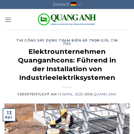
Skip
Deutsch
to
content
THI CÔNG XÂY DỰNG TRẠM BIẾN ÁP TRỌN GÓI
,
TIN
TỨC
Elektrounternehmen
Quanganhcons: Führend in
der Installation von
Industrieelektriksystemen
VERÖFFENTLICHT AM
13 APRIL, 2025
VON
QUANG ANH
13
Apr.