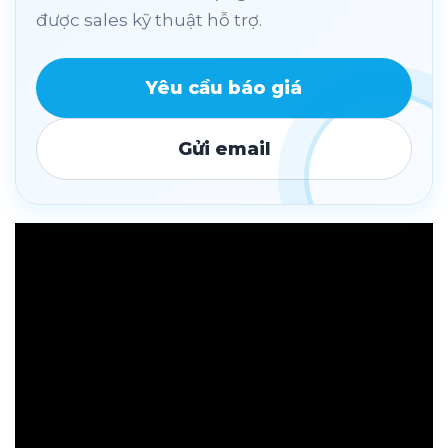
được sales kỹ thuật hỗ trợ.
Yêu cầu báo giá
Gửi email