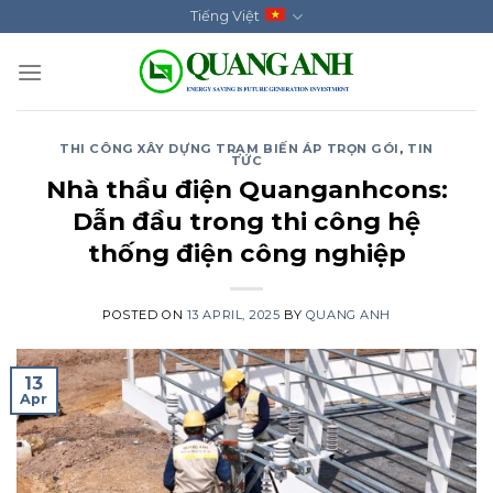
Skip
Tiếng Việt
to
content
THI CÔNG XÂY DỰNG TRẠM BIẾN ÁP TRỌN GÓI
,
TIN
TỨC
Nhà thầu điện Quanganhcons:
Dẫn đầu trong thi công hệ
thống điện công nghiệp
POSTED ON
13 APRIL, 2025
BY
QUANG ANH
13
Apr