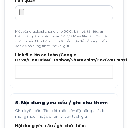
liên quan
Một vùng upload chung cho BOQ, bản vẽ, tài liệu, ảnh
hiện trạng, ảnh điện thoại, CAD/BIM và file nén. Có thể
chọn nhiều file, chọn thêm file lần nữa để bổ sung, bấm
Xóa để bỏ từng file trước khi gửi.
Link file lớn an toàn (Google
Drive/OneDrive/Dropbox/SharePoint/Box/WeTransf
5. Nội dung yêu cầu / ghi chú thêm
Ghi rõ yêu cầu đặc biệt, mốc tiến độ, hãng thiết bị
mong muốn hoặc phạm vi cần tách giá.
Nội dung yêu cầu / ghi chú thêm