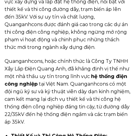
vực xây dựng và lắp đặt hệ thống điện, nổi bật với
thiết kế và thi công đường dây, trạm biến áp lên
đến 35kV. Với sự uy tín và chất lượng,
Quanganhcons được đánh giá cao trong các dự án
thi công điện công nghiệp, không ngừng mở rộng
phạm vi hoạt động và chinh phục những thách
thức mới trong ngành xây dựng điện.
Quanganhcons, hoặc chính thức là Công Ty TNHH
Xây Lắp Điện Quang Anh, đã khẳng định vị thế như
một nhà thầu uy tín trong lĩnh vực
hệ thống điện
công nghiệp
tại Việt Nam. Quanganhcons có một
đội ngũ kỹ sư và kỹ thuật viên dày dạn kinh nghiệm,
cam kết mang lại dịch vụ thiết kế và thi công hệ
thống điện công nghiệp đáng tin cậy, từ đường dây
22/35kV đến hệ thống điện ngầm và các trạm biến
áp 35kV.
Thiết Kế và Thi Công Hệ Thống Điện: