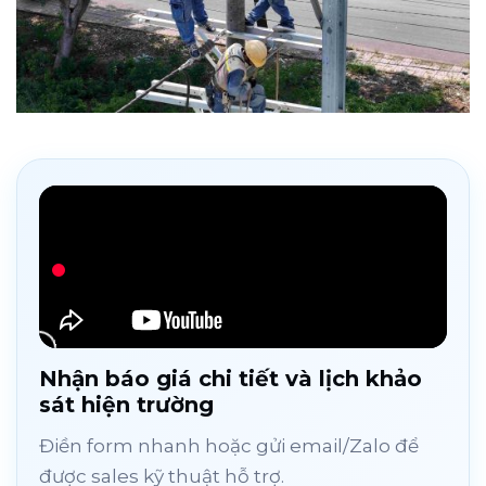
Nhận báo giá chi tiết và lịch khảo
sát hiện trường
Điền form nhanh hoặc gửi email/Zalo để
được sales kỹ thuật hỗ trợ.