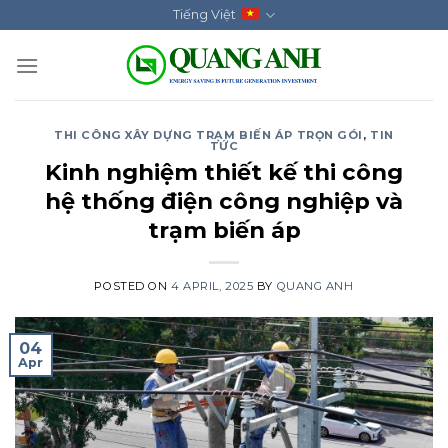
Skip
Tiếng Việt
to
content
THI CÔNG XÂY DỰNG TRẠM BIẾN ÁP TRỌN GÓI
,
TIN
TỨC
Kinh nghiệm thiết kế thi công
hệ thống điện công nghiệp và
trạm biến áp
POSTED ON
4 APRIL, 2025
BY
QUANG ANH
04
Apr