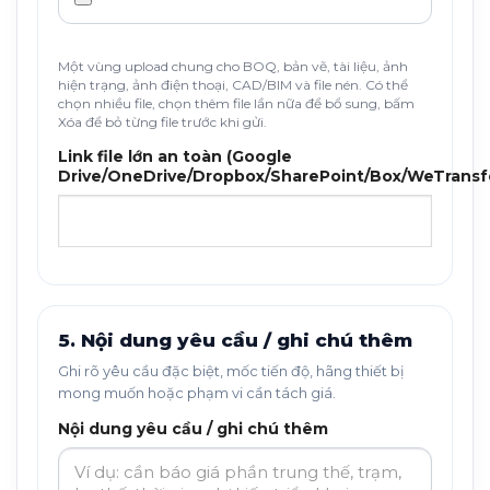
Một vùng upload chung cho BOQ, bản vẽ, tài liệu, ảnh
hiện trạng, ảnh điện thoại, CAD/BIM và file nén. Có thể
chọn nhiều file, chọn thêm file lần nữa để bổ sung, bấm
Xóa để bỏ từng file trước khi gửi.
Link file lớn an toàn (Google
Drive/OneDrive/Dropbox/SharePoint/Box/WeTransf
5. Nội dung yêu cầu / ghi chú thêm
Ghi rõ yêu cầu đặc biệt, mốc tiến độ, hãng thiết bị
mong muốn hoặc phạm vi cần tách giá.
Nội dung yêu cầu / ghi chú thêm