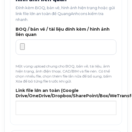
Đính kèm BOQ, bản vẽ, hình ảnh hiện trạng hoặc gửi
link file lớn an toàn để QuangAnhcons kiểm tra
nhanh.
BOQ / bản vẽ / tài liệu đính kèm / hình ảnh
liên quan
Một vùng upload chung cho BOQ, bản vẽ, tài liệu, ảnh
hiện trạng, ảnh điện thoại, CAD/BIM và file nén. Có thể
chọn nhiều file, chọn thêm file lần nữa để bổ sung, bấm
Xóa để bỏ từng file trước khi gửi.
Link file lớn an toàn (Google
Drive/OneDrive/Dropbox/SharePoint/Box/WeTransf