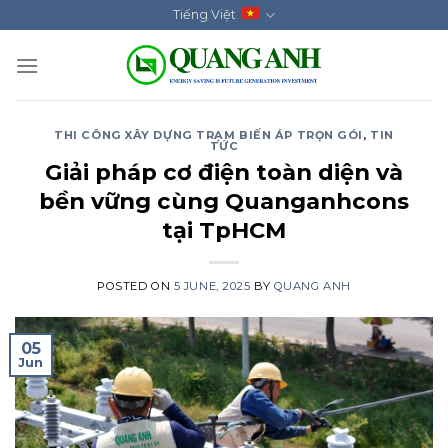
Skip
Tiếng Việt
to
content
THI CÔNG XÂY DỰNG TRẠM BIẾN ÁP TRỌN GÓI
,
TIN
TỨC
Giải pháp cơ điện toàn diện và
bền vững cùng Quanganhcons
tại TpHCM
POSTED ON
5 JUNE, 2025
BY
QUANG ANH
05
Jun