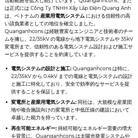
活動範囲を拡大し続けています。Quanganhcons、また
は正式には Công Ty TNHH Xây Lắp Điện Quang Anh
は、ベトナムの
産業用電気システム
における信頼性の高
い請負業者としての地位を確立しました。
Quanganhcons は経験豊富なエンジニアと技術者のチー
ムを擁し、22/35kV の電線から地下電気システムや 35kV
変電所まで、信頼性のある電気システム設計および施工サ
ービスを提供することを約束しています。
電気システムの設計と施工:
Quanganhcons は特に、
22/35kV から 0.4kV までの電線と電気システムの設計
と施工に特化しており、安全で効率的なサービスを提
供することを保証します。
変電所と産業用電気システム:
同社は、大規模な産業団
地や複合施設向けの変電所と中低圧線の建設において
卓越した能力を持っています。
再生可能エネルギー:
持続可能なエネルギー需要の増大
を背景に、Quanganhcons は太陽光発電システムや