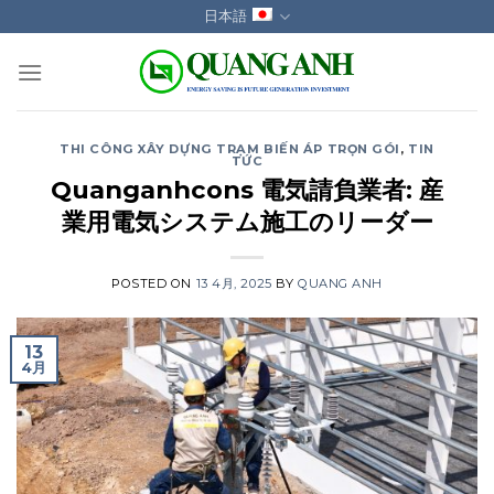
Skip
日本語
to
content
THI CÔNG XÂY DỰNG TRẠM BIẾN ÁP TRỌN GÓI
,
TIN
TỨC
Quanganhcons 電気請負業者: 産
業用電気システム施工のリーダー
POSTED ON
13 4月, 2025
BY
QUANG ANH
13
4月