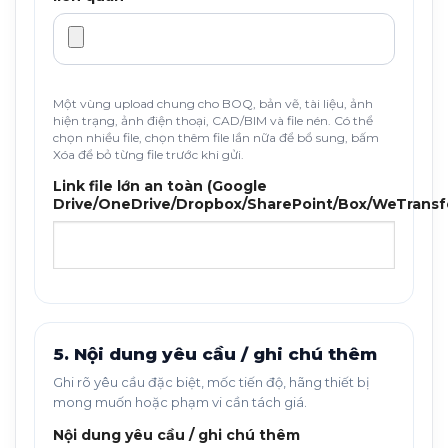
Một vùng upload chung cho BOQ, bản vẽ, tài liệu, ảnh
hiện trạng, ảnh điện thoại, CAD/BIM và file nén. Có thể
chọn nhiều file, chọn thêm file lần nữa để bổ sung, bấm
Xóa để bỏ từng file trước khi gửi.
Link file lớn an toàn (Google
Drive/OneDrive/Dropbox/SharePoint/Box/WeTransf
5. Nội dung yêu cầu / ghi chú thêm
Ghi rõ yêu cầu đặc biệt, mốc tiến độ, hãng thiết bị
mong muốn hoặc phạm vi cần tách giá.
Nội dung yêu cầu / ghi chú thêm