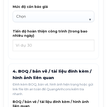
Mức độ cần báo giá
Tiến độ hoàn thiện công trình (trong bao
nhiêu ngày)
4. BOQ / bản vẽ / tài liệu đính kèm /
hình ảnh liên quan
Đính kèm BOQ, bản vẽ, hình ảnh hiện trạng hoặc gửi
link file lớn an toàn để QuangAnhcons kiểm tra
nhanh.
BOQ / bản vẽ / tài liệu đính kèm / hình ảnh
liên quan