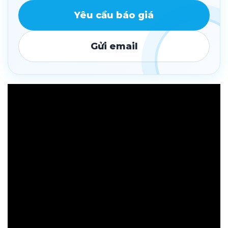
Yêu cầu báo giá
Gửi email