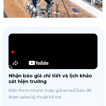
Nhận báo giá chi tiết và lịch khảo
sát hiện trường
Điền form nhanh hoặc gửi email/Zalo để
được sales kỹ thuật hỗ trợ.