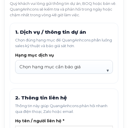
Quý khách vui lòng gửi thông tin dự án, BOQ hoặc bản vẽ.
QuangAnhcons sẽ kiểm tra và phản hồi trong ngày hoặc
chậm nhất trong vòng 48 giờ làm việc.
1. Dịch vụ / thông tin dự án
Chọn đúng hạng mục để QuangAnhcons phân luồng
sales kỹ thuật và báo giá sát hơn.
Hạng mục dịch vụ
2. Thông tin liên hệ
Thông tin này giúp QuangAnhcons phản hồi nhanh
qua điện thoại, Zalo hoặc email.
Họ tên / người liên hệ *