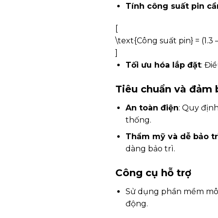
Tính công suất pin c
[
\text{Công suất pin} = (1.3
]
Tối ưu hóa lắp đặt
: Đi
Tiêu chuẩn và đảm 
An toàn điện
: Quy địn
thống.
Thẩm mỹ và dễ bảo tr
dàng bảo trì.
Công cụ hỗ trợ
Sử dụng phần mềm mô ph
động.