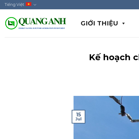
Skip
Tiếng Việt
to
content
GIỚI THIỆU
Kế hoạch c
15
Jul