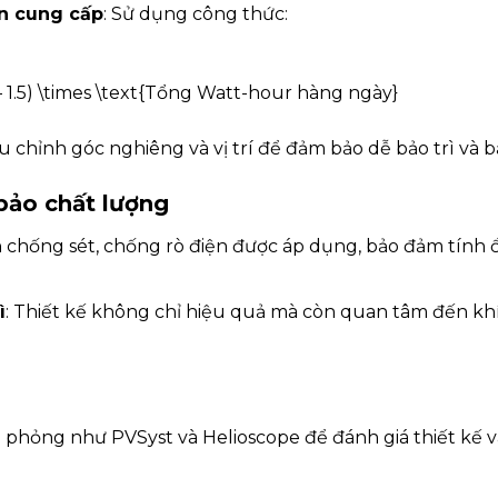
ần cung cấp
: Sử dụng công thức:
 – 1.5) \times \text{Tổng Watt-hour hàng ngày}
ều chỉnh góc nghiêng và vị trí để đảm bảo dễ bảo trì và 
bảo chất lượng
h chống sét, chống rò điện được áp dụng, bảo đảm tính 
ì
: Thiết kế không chỉ hiệu quả mà còn quan tâm đến kh
ỏng như PVSyst và Helioscope để đánh giá thiết kế và