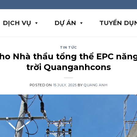
DỊCH VỤ
DỰ ÁN
TUYỂN DỤ
TIN TỨC
ho Nhà thầu tổng thể EPC năn
trời Quanganhcons
POSTED ON
15 JULY, 2025
BY
QUANG ANH