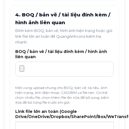
4. BOQ / bản vẽ / tài liệu đính kèm /
hình ảnh liên quan
Đính kèm BOQ, bản vẽ, hình ảnh hiện trạng hoặc gửi
link file lớn an toàn để QuangAnhcons kiểm tra
nhanh.
BOQ / bản vẽ / tài liệu đính kèm / hình ảnh
liên quan
Một vùng upload chung cho BOQ, bản vẽ, tài liệu, ảnh
hiện trạng, ảnh điện thoại, CAD/BIM và file nén. Có thể
chọn nhiều file, chọn thêm file lần nữa để bổ sung, bấm
Xóa để bỏ từng file trước khi gửi.
Link file lớn an toàn (Google
Drive/OneDrive/Dropbox/SharePoint/Box/WeTransf