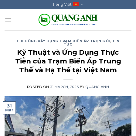
Skip
Tiếng Việt
to
content
THI CÔNG XÂY DỰNG TRẠM BIẾN ÁP TRỌN GÓI
,
TIN
TỨC
Kỹ Thuật và Ứng Dụng Thực
Tiễn của Trạm Biến Áp Trung
Thế và Hạ Thế tại Việt Nam
POSTED ON
31 MARCH, 2025
BY
QUANG ANH
31
Mar