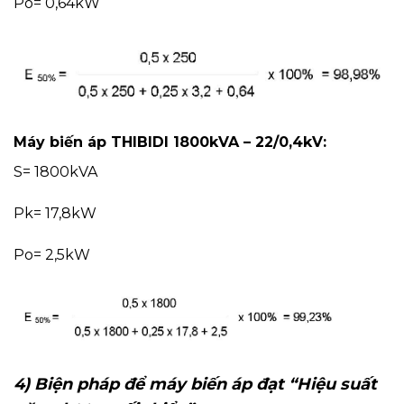
Po= 0,64kW
Máy biến áp THIBIDI 1800kVA – 22/0,4kV:
S= 1800kVA
Pk= 17,8kW
Po= 2,5kW
4) Biện pháp để máy biến áp đạt “Hiệu suất