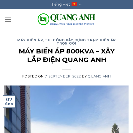
Skip
Tiếng Việt
to
content
MÁY BIẾN ÁP
,
THI CÔNG XÂY DỰNG TRẠM BIẾN ÁP
TRỌN GÓI
MÁY BIẾN ÁP 800KVA – XÂY
LẮP ĐIỆN QUANG ANH
POSTED ON
7 SEPTEMBER, 2022
BY
QUANG ANH
07
Sep