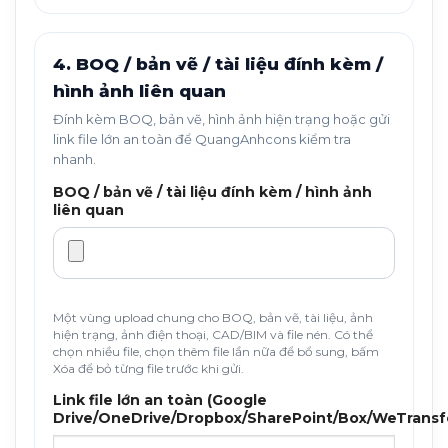
4. BOQ / bản vẽ / tài liệu đính kèm /
hình ảnh liên quan
Đính kèm BOQ, bản vẽ, hình ảnh hiện trạng hoặc gửi
link file lớn an toàn để QuangAnhcons kiểm tra
nhanh.
BOQ / bản vẽ / tài liệu đính kèm / hình ảnh
liên quan
Một vùng upload chung cho BOQ, bản vẽ, tài liệu, ảnh
hiện trạng, ảnh điện thoại, CAD/BIM và file nén. Có thể
chọn nhiều file, chọn thêm file lần nữa để bổ sung, bấm
Xóa để bỏ từng file trước khi gửi.
Link file lớn an toàn (Google
Drive/OneDrive/Dropbox/SharePoint/Box/WeTransf