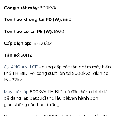
Công suất máy:
800KVA
Tổn hao không tải P0 (W):
880
Tổn hao có tải Pk (W):
6920
Cấp điện áp:
15 (22)/0.4
Tần số:
50HZ
QUANG ANH CE
– cung cấp các sản phẩm máy biến
thế THIBIDI với công suất lên tới 5000kva , điện áp
15 – 22kv.
Máy biến áp
800KVA THIBIDI có đặc điểm chính là
dễ dàng lắp đặt,tuổi thọ lâu dài,vận hành đơn
giản,không cần bảo dưỡng.