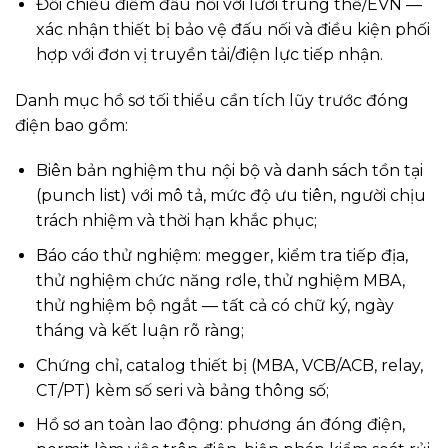
Đối chiếu điểm đấu nối với lưới trung thế/EVN —
xác nhận thiết bị bảo vệ đấu nối và điều kiện phối
hợp với đơn vị truyền tải/điện lực tiếp nhận.
Danh mục hồ sơ tối thiểu cần tích lũy trước đóng
điện bao gồm:
Biên bản nghiệm thu nội bộ và danh sách tồn tại
(punch list) với mô tả, mức độ ưu tiên, người chịu
trách nhiệm và thời hạn khắc phục;
Báo cáo thử nghiệm: megger, kiểm tra tiếp địa,
thử nghiệm chức năng rơle, thử nghiệm MBA,
thử nghiệm bộ ngắt — tất cả có chữ ký, ngày
tháng và kết luận rõ ràng;
Chứng chỉ, catalog thiết bị (MBA, VCB/ACB, relay,
CT/PT) kèm số seri và bảng thông số;
Hồ sơ an toàn lao động: phương án đóng điện,