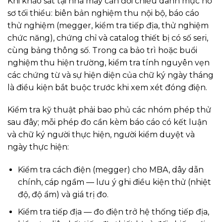
Khi khảo sát tại nhà máy cần đối chiếu danh mục hồ
sơ tối thiểu: biên bản nghiệm thu nội bộ, báo cáo
thử nghiệm (megger, kiểm tra tiếp địa, thử nghiệm
chức năng), chứng chỉ và catalog thiết bị có số seri,
cùng bảng thông số. Trong ca bảo trì hoặc buổi
nghiệm thu hiện trường, kiểm tra tính nguyên vẹn
các chứng từ và sự hiện diện của chữ ký ngày tháng
là điều kiện bắt buộc trước khi xem xét đóng điện.
Kiểm tra kỹ thuật phải bao phủ các nhóm phép thử
sau đây; mỗi phép đo cần kèm báo cáo có kết luận
và chữ ký người thực hiện, người kiểm duyệt và
ngày thực hiện:
Kiểm tra cách điện (megger) cho MBA, dây dẫn
chính, cáp ngầm — lưu ý ghi điều kiện thử (nhiệt
độ, độ ẩm) và giá trị đo.
Kiểm tra tiếp địa — đo điện trở hệ thống tiếp địa,