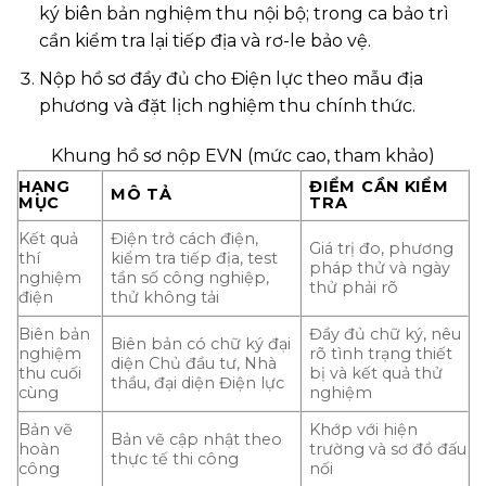
ký biên bản nghiệm thu nội bộ; trong ca bảo trì
cần kiểm tra lại tiếp địa và rơ-le bảo vệ.
Nộp hồ sơ đầy đủ cho Điện lực theo mẫu địa
phương và đặt lịch nghiệm thu chính thức.
Khung hồ sơ nộp EVN (mức cao, tham khảo)
HẠNG
ĐIỂM CẦN KIỂM
MÔ TẢ
MỤC
TRA
Kết quả
Điện trở cách điện,
Giá trị đo, phương
thí
kiểm tra tiếp địa, test
pháp thử và ngày
nghiệm
tần số công nghiệp,
thử phải rõ
điện
thử không tải
Biên bản
Đầy đủ chữ ký, nêu
Biên bản có chữ ký đại
nghiệm
rõ tình trạng thiết
diện Chủ đầu tư, Nhà
thu cuối
bị và kết quả thử
thầu, đại diện Điện lực
cùng
nghiệm
Bản vẽ
Khớp với hiện
Bản vẽ cập nhật theo
hoàn
trường và sơ đồ đấu
thực tế thi công
công
nối