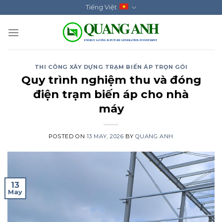
Skip
Tiếng Việt
to
content
THI CÔNG XÂY DỰNG TRẠM BIẾN ÁP TRỌN GÓI
Quy trình nghiệm thu và đóng
điện trạm biến áp cho nhà
máy
POSTED ON
13 MAY, 2026
BY
QUANG ANH
13
May