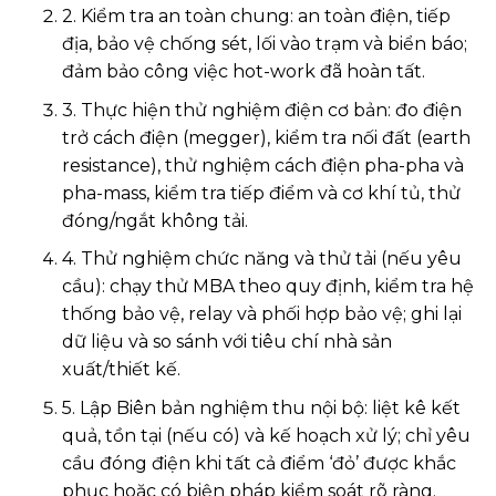
2. Kiểm tra an toàn chung: an toàn điện, tiếp
địa, bảo vệ chống sét, lối vào trạm và biển báo;
đảm bảo công việc hot-work đã hoàn tất.
3. Thực hiện thử nghiệm điện cơ bản: đo điện
trở cách điện (megger), kiểm tra nối đất (earth
resistance), thử nghiệm cách điện pha-pha và
pha-mass, kiểm tra tiếp điểm và cơ khí tủ, thử
đóng/ngắt không tải.
4. Thử nghiệm chức năng và thử tải (nếu yêu
cầu): chạy thử MBA theo quy định, kiểm tra hệ
thống bảo vệ, relay và phối hợp bảo vệ; ghi lại
dữ liệu và so sánh với tiêu chí nhà sản
xuất/thiết kế.
5. Lập Biên bản nghiệm thu nội bộ: liệt kê kết
quả, tồn tại (nếu có) và kế hoạch xử lý; chỉ yêu
cầu đóng điện khi tất cả điểm ‘đỏ’ được khắc
phục hoặc có biện pháp kiểm soát rõ ràng.