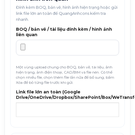
Đính kèm BOQ, bản vẽ, hình ảnh hiện trạng hoặc gửi
link file lớn an toàn để QuangAnhcons kiểm tra
nhanh.
BOQ / bản vẽ / tài liệu đính kèm / hình ảnh
liên quan
Một vùng upload chung cho BOQ, bản vẽ, tài liệu, ảnh
hiện trạng, ảnh điện thoại, CAD/BIM và file nén. Có thể
chọn nhiều file, chọn thêm file lần nữa để bổ sung, bấm
Xóa để bỏ từng file trước khi gửi.
Link file lớn an toàn (Google
Drive/OneDrive/Dropbox/SharePoint/Box/WeTransf