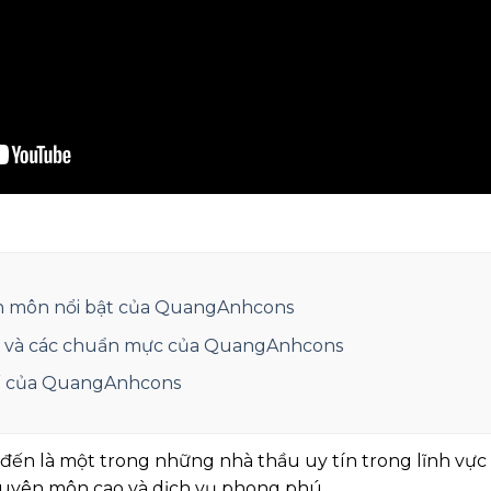
n môn nổi bật của QuangAnhcons
 và các chuẩn mực của QuangAnhcons
hế của QuangAnhcons
ến là một trong những nhà thầu uy tín trong lĩnh vực 
chuyên môn cao và dịch vụ phong phú.