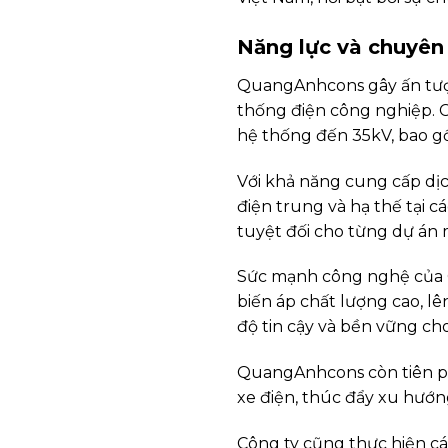
Năng lực và chuyê
QuangAnhcons gây ấn tượng
thống điện công nghiệp. C
hệ thống đến 35kV, bao gồ
Với khả năng cung cấp dị
điện trung và hạ thế tại 
tuyệt đối cho từng dự án 
Sức mạnh công nghệ của Q
biến áp chất lượng cao, l
độ tin cậy và bền vững ch
QuangAnhcons còn tiên pho
xe điện, thúc đẩy xu hướn
Công ty cũng thực hiện cá