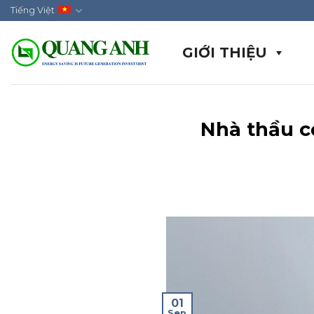
Skip
Tiếng Việt
to
content
GIỚI THIỆU
Nhà thầu c
01
Sep