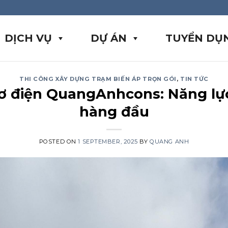
DỊCH VỤ
DỰ ÁN
TUYỂN DỤ
THI CÔNG XÂY DỰNG TRẠM BIẾN ÁP TRỌN GÓI
,
TIN TỨC
ơ điện QuangAnhcons: Năng lực
hàng đầu
POSTED ON
1 SEPTEMBER, 2025
BY
QUANG ANH