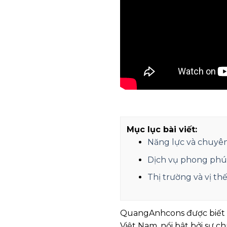
Mục lục bài viết:
Năng lực và chuyê
Dịch vụ phong phú
Thị trường và vị t
QuangAnhcons được biết đ
Việt Nam, nổi bật bởi sự 