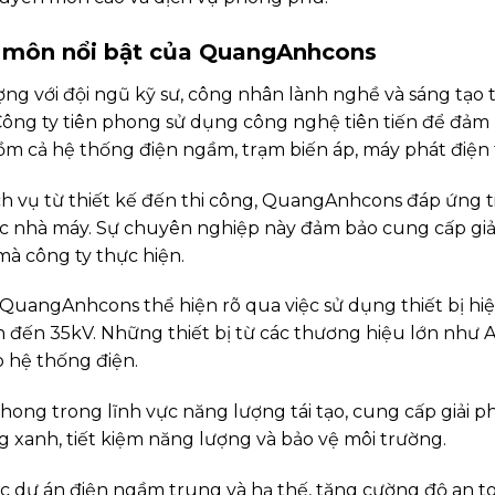
n môn nổi bật của QuangAnhcons
 với đội ngũ kỹ sư, công nhân lành nghề và sáng tạo tr
ông ty tiên phong sử dụng công nghệ tiên tiến để đảm 
m cả hệ thống điện ngầm, trạm biến áp, máy phát điện 
ch vụ từ thiết kế đến thi công, QuangAnhcons đáp ứng 
các nhà máy. Sự chuyên nghiệp này đảm bảo cung cấp giả
mà công ty thực hiện.
uangAnhcons thể hiện rõ qua việc sử dụng thiết bị hiệ
ên đến 35kV. Những thiết bị từ các thương hiệu lớn như
o hệ thống điện.
ng trong lĩnh vực năng lượng tái tạo, cung cấp giải phá
g xanh, tiết kiệm năng lượng và bảo vệ môi trường.
c dự án điện ngầm trung và hạ thế, tăng cường độ an to