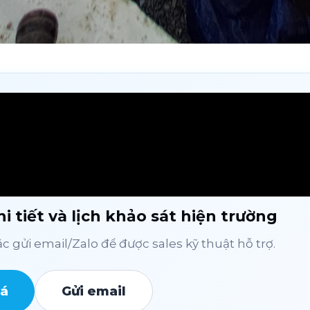
i tiết và lịch khảo sát hiện trường
 gửi email/Zalo để được sales kỹ thuật hỗ trợ.
iá
Gửi email