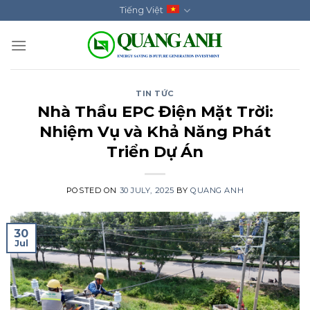
Skip
Tiếng Việt
to
content
TIN TỨC
Nhà Thầu EPC Điện Mặt Trời:
Nhiệm Vụ và Khả Năng Phát
Triển Dự Án
POSTED ON
30 JULY, 2025
BY
QUANG ANH
30
Jul