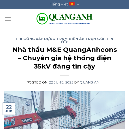
Skip
Tiếng Việt
to
content
THI CÔNG XÂY DỰNG TRẠM BIẾN ÁP TRỌN GÓI
,
TIN
TỨC
Nhà thầu M&E QuangAnhcons
– Chuyên gia hệ thống điện
35kV đáng tin cậy
POSTED ON
22 JUNE, 2025
BY
QUANG ANH
22
Jun