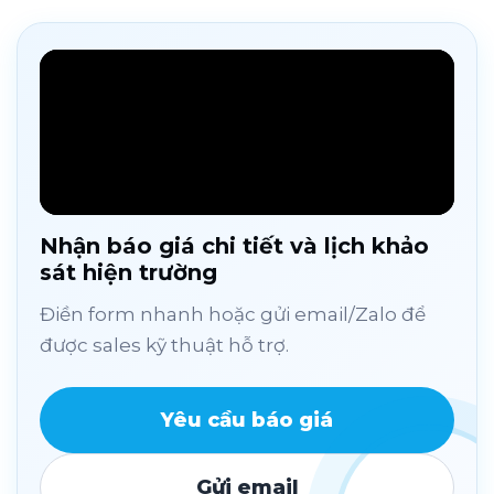
Nhận báo giá chi tiết và lịch khảo
sát hiện trường
Điền form nhanh hoặc gửi email/Zalo để
được sales kỹ thuật hỗ trợ.
Yêu cầu báo giá
Gửi email