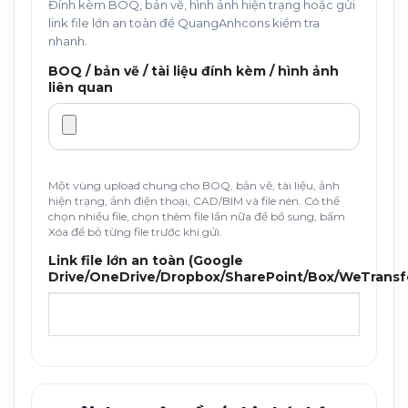
Đính kèm BOQ, bản vẽ, hình ảnh hiện trạng hoặc gửi
link file lớn an toàn để QuangAnhcons kiểm tra
nhanh.
BOQ / bản vẽ / tài liệu đính kèm / hình ảnh
liên quan
Một vùng upload chung cho BOQ, bản vẽ, tài liệu, ảnh
hiện trạng, ảnh điện thoại, CAD/BIM và file nén. Có thể
chọn nhiều file, chọn thêm file lần nữa để bổ sung, bấm
Xóa để bỏ từng file trước khi gửi.
Link file lớn an toàn (Google
Drive/OneDrive/Dropbox/SharePoint/Box/WeTransf