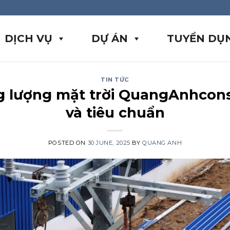
DỊCH VỤ
DỰ ÁN
TUYỂN DỤ
TIN TỨC
g lượng mặt trời QuangAnhcons
và tiêu chuẩn
POSTED ON
30 JUNE, 2025
BY
QUANG ANH