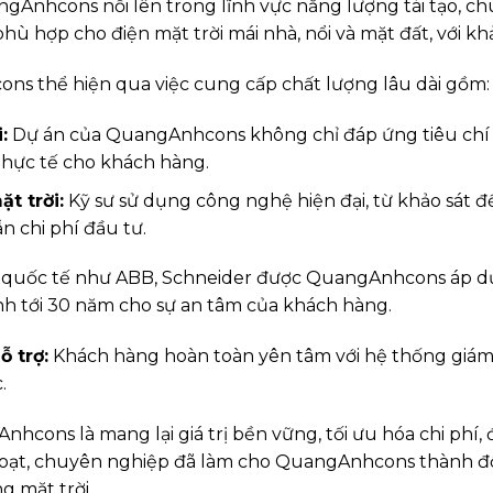
ngAnhcons nổi lên trong lĩnh vực năng lượng tái tạo, ch
phù hợp cho điện mặt trời mái nhà, nổi và mặt đất, với kh
s thể hiện qua việc cung cấp chất lượng lâu dài gồm:
:
Dự án của QuangAnhcons không chỉ đáp ứng tiêu chí
 thực tế cho khách hàng.
t trời:
Kỹ sư sử dụng công nghệ hiện đại, từ khảo sát đế
ẫn chi phí đầu tư.
ãng quốc tế như ABB, Schneider được QuangAnhcons áp
nh tới 30 năm cho sự an tâm của khách hàng.
ỗ trợ:
Khách hàng hoàn toàn yên tâm với hệ thống giám 
.
cons là mang lại giá trị bền vững, tối ưu hóa chi phí
 hoạt, chuyên nghiệp đã làm cho QuangAnhcons thành đ
g mặt trời.