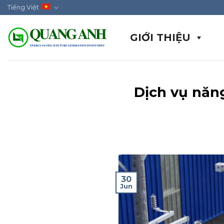
Skip
Tiếng Việt
to
content
GIỚI THIỆU
Dịch vụ năn
30
Jun